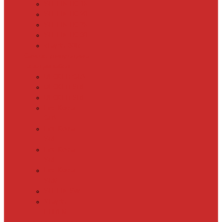
SHTEIN HC 15
SHTEIN HC 20
SHTEIN HC 25
SHTEIN HC 30
xLayder 30R
Саморегулирующийся
греющий кабель
DECKER GRX
DECKER SRF
DECKER SRL
Fine Korea
GRX
Fine Korea
SRF
Fine Korea
SRL
Fine Korea
SRM
SHTEIN SWT
XLayder
EHL/FM