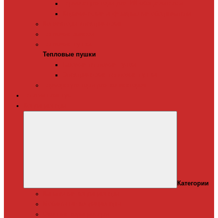
Терморегуляторы для ИК-обогревателей
Керамические инфракрасные обогреватели
Конвекторы электрические
Тепловые завесы
Тепловые пушки
Тепловые пушки
Газовые тепловые пушки
Электрические тепловые пушки
Терморегуляторы для конвекторов
Теплый плинтус
Кондиционеры
Категории
Канальные кондиционеры
Мобильные кондиционеры
Оконные кодиционеры