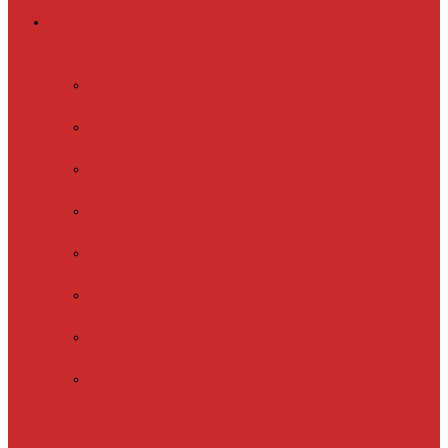
Греющий кабель
Готовые комплекты
для обогрева
Electrolux
EFGPC 2-18
xLayder Pipe
EHL-16
xLayder Pipe
EHL-16CR
xLayder Pipe
EHL-30
xLayder Pipe
EHL-30CR
xLayder Pipe
EHL16-2CT
xLayder Pipe
FM-50CR
xLayder Street
Обогрев внутри
трубы
Обогрев
кровли и водостоков