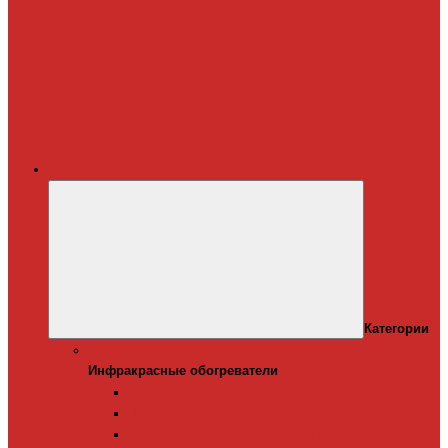
Терморегуляторы
для систем
снеготаяния
Дополнительные
материалы для
греющего кабеля
Крепеж для
греющего кабеля
Обогреватели
Категории
Инфракрасные обогреватели
Инфракрасные обогреватели
Настенные инфракрасные обогреватели
Напольные инфракрасные обогреватели
Подвесные инфракрансые обогреватели