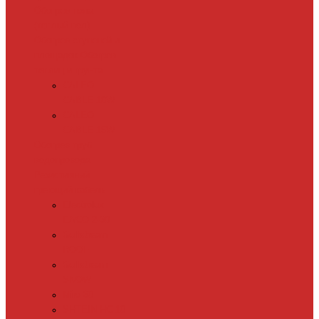
Обогрев пола
(теплый пол)
Обогрев ступеней и
площадок
Обогрев
теплиц и грунта
CALEO
CABLE 10W
CALEO
CABLE 15W
Обогрев труб
водопровода
Резистивный
греющий кабель
Electrolux
EACO 2-30
Gulfstream
ROOF
Gulfstream
SNOW
Miro 30
SHTEIN HC 10