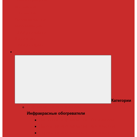
Терморегуляторы
для систем
снеготаяния
Дополнительные
материалы для
греющего кабеля
Крепеж для
греющего кабеля
Обогреватели
Категории
Инфракрасные обогреватели
Инфракрасные обогреватели
Настенные инфракрасные обогреватели
Напольные инфракрасные обогреватели
Подвесные инфракрансые обогреватели