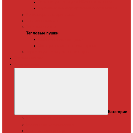
Терморегуляторы для ИК-обогревателей
Керамические инфракрасные обогреватели
Конвекторы электрические
Тепловые завесы
Тепловые пушки
Тепловые пушки
Газовые тепловые пушки
Электрические тепловые пушки
Терморегуляторы для конвекторов
Теплый плинтус
Кондиционеры
Категории
Канальные кондиционеры
Мобильные кондиционеры
Оконные кодиционеры