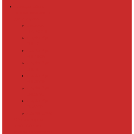
Греющий кабель
Готовые комплекты
для обогрева
Electrolux
EFGPC 2-18
xLayder Pipe
EHL-16
xLayder Pipe
EHL-16CR
xLayder Pipe
EHL-30
xLayder Pipe
EHL-30CR
xLayder Pipe
EHL16-2CT
xLayder Pipe
FM-50CR
xLayder Street
Обогрев внутри
трубы
Обогрев
кровли и водостоков