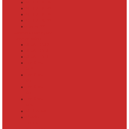
SHTEIN HC 15
SHTEIN HC 20
SHTEIN HC 25
SHTEIN HC 30
xLayder 30R
Саморегулирующийся
греющий кабель
DECKER GRX
DECKER SRF
DECKER SRL
Fine Korea
GRX
Fine Korea
SRF
Fine Korea
SRL
Fine Korea
SRM
SHTEIN SWT
XLayder
EHL/FM