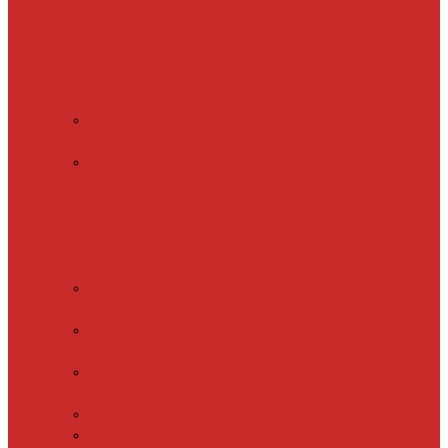
Обогрев пола
(теплый пол)
Обогрев ступеней и
площадок
Обогрев
теплиц и грунта
CALEO
CABLE 10W
CALEO
CABLE 15W
Обогрев труб
водопровода
Резистивный
греющий кабель
Electrolux
EACO 2-30
Gulfstream
ROOF
Gulfstream
SNOW
Miro 30
SHTEIN HC 10