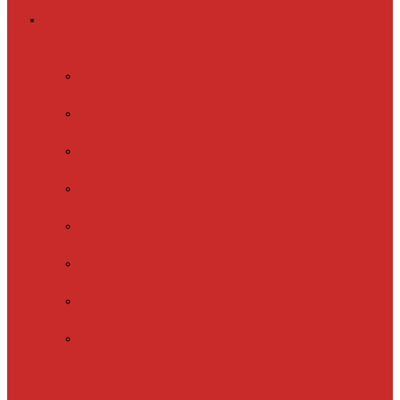
Греющий кабель
Готовые комплекты
для обогрева
Electrolux
EFGPC 2-18
xLayder Pipe
EHL-16
xLayder Pipe
EHL-16CR
xLayder Pipe
EHL-30
xLayder Pipe
EHL-30CR
xLayder Pipe
EHL16-2CT
xLayder Pipe
FM-50CR
xLayder Street
Обогрев внутри
трубы
Обогрев
кровли и водостоков