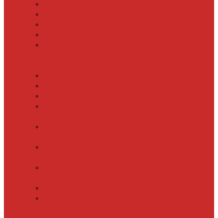
SHTEIN HC 15
SHTEIN HC 20
SHTEIN HC 25
SHTEIN HC 30
xLayder 30R
Саморегулирующийся
греющий кабель
DECKER GRX
DECKER SRF
DECKER SRL
Fine Korea
GRX
Fine Korea
SRF
Fine Korea
SRL
Fine Korea
SRM
SHTEIN SWT
XLayder
EHL/FM