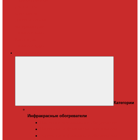
Терморегуляторы
для систем
снеготаяния
Дополнительные
материалы для
греющего кабеля
Крепеж для
греющего кабеля
Обогреватели
Категории
Инфракрасные обогреватели
Инфракрасные обогреватели
Настенные инфракрасные обогреватели
Напольные инфракрасные обогреватели
Подвесные инфракрансые обогреватели