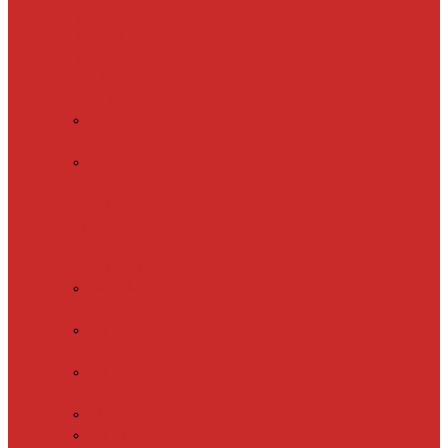
Обогрев пола
(теплый пол)
Обогрев ступеней и
площадок
Обогрев
теплиц и грунта
CALEO
CABLE 10W
CALEO
CABLE 15W
Обогрев труб
водопровода
Резистивный
греющий кабель
Electrolux
EACO 2-30
Gulfstream
ROOF
Gulfstream
SNOW
Miro 30
SHTEIN HC 10