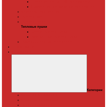
Терморегуляторы для ИК-обогревателей
Керамические инфракрасные обогреватели
Конвекторы электрические
Тепловые завесы
Тепловые пушки
Тепловые пушки
Газовые тепловые пушки
Электрические тепловые пушки
Терморегуляторы для конвекторов
Теплый плинтус
Кондиционеры
Категории
Канальные кондиционеры
Мобильные кондиционеры
Оконные кодиционеры