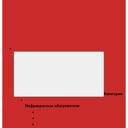
Терморегуляторы
для систем
снеготаяния
Дополнительные
материалы для
греющего кабеля
Крепеж для
греющего кабеля
Обогреватели
Категории
Инфракрасные обогреватели
Инфракрасные обогреватели
Настенные инфракрасные обогреватели
Напольные инфракрасные обогреватели
Подвесные инфракрансые обогреватели