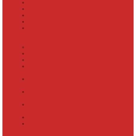
SHTEIN HC 15
SHTEIN HC 20
SHTEIN HC 25
SHTEIN HC 30
xLayder 30R
Саморегулирующийся
греющий кабель
DECKER GRX
DECKER SRF
DECKER SRL
Fine Korea
GRX
Fine Korea
SRF
Fine Korea
SRL
Fine Korea
SRM
SHTEIN SWT
XLayder
EHL/FM