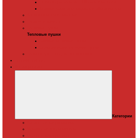
Терморегуляторы для ИК-обогревателей
Керамические инфракрасные обогреватели
Конвекторы электрические
Тепловые завесы
Тепловые пушки
Тепловые пушки
Газовые тепловые пушки
Электрические тепловые пушки
Терморегуляторы для конвекторов
Теплый плинтус
Кондиционеры
Категории
Канальные кондиционеры
Мобильные кондиционеры
Оконные кодиционеры