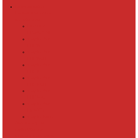
Греющий кабель
Готовые комплекты
для обогрева
Electrolux
EFGPC 2-18
xLayder Pipe
EHL-16
xLayder Pipe
EHL-16CR
xLayder Pipe
EHL-30
xLayder Pipe
EHL-30CR
xLayder Pipe
EHL16-2CT
xLayder Pipe
FM-50CR
xLayder Street
Обогрев внутри
трубы
Обогрев
кровли и водостоков