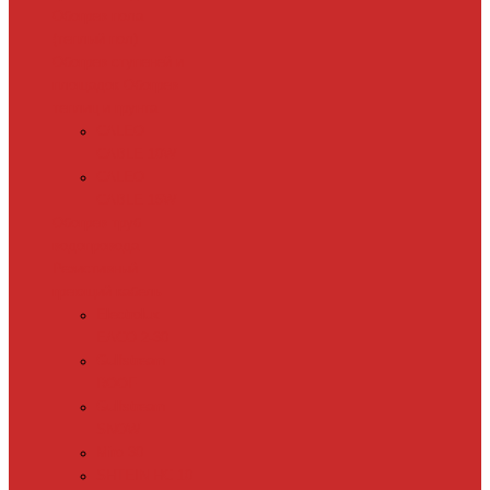
Обогрев пола
(теплый пол)
Обогрев ступеней и
площадок
Обогрев
теплиц и грунта
CALEO
CABLE 10W
CALEO
CABLE 15W
Обогрев труб
водопровода
Резистивный
греющий кабель
Electrolux
EACO 2-30
Gulfstream
ROOF
Gulfstream
SNOW
Miro 30
SHTEIN HC 10