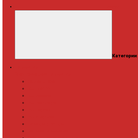
Меню
Категории
Теплый пол
Электрический теплый пол
Теплая стена
Под плитку
Под ламинат
Под линолеум
Под паркет
Под ковролин
Терморегуляторы
Нагревательный мат