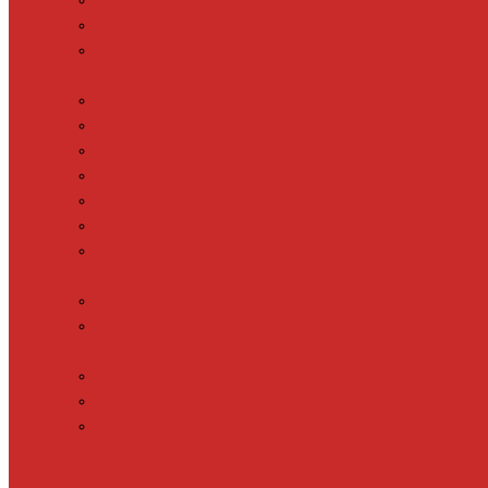
Кабель для теплого пола
Пленочный теплый пол
Фольгированный нагревательный мат
Водяной теплый пол
Коллектор для теплого пола
Коллекторные шкафы
Кронштейны для коллектора
Подложка для водяного теплого пола
Трубы для теплого пола
Фитинги для коллекторов
Циркуляционные насосы
Терморегуляторы
Встраиваемые терморегуляторы
Встраиваемые терморегуляторы в
рамку
Накладные терморегуляторы
Терморегуляторы на DIN-рейку
Датчики температуры
Дополнительные материалы для теплого
пола