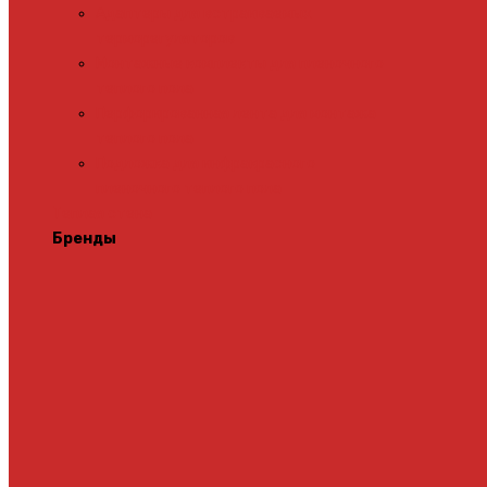
Адаптеры для встраиваемых
терморегуляторов
Монтажные комплекты для пленочного
теплого пола
Перфорированная лента для монтажа
теплого пола
Подложка для инфракрасного
пленочного теплого пола
Теплая стена
Бренды