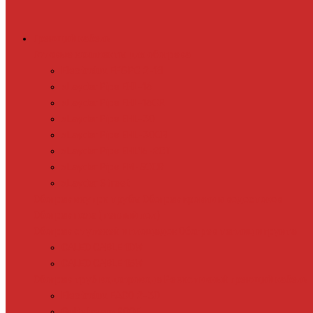
Греющий кабель
Готовые комплекты для обогрева
Electrolux EFGPC 2-18
xLayder Pipe EHL-16
xLayder Pipe EHL-16CR
xLayder Pipe EHL-30
xLayder Pipe EHL-30CR
xLayder Pipe EHL16-2CT
xLayder Pipe FM-50CR
xLayder Street
Обогрев внутри трубы
Обогрев кровли и водостоков
Обогрев пола (теплый пол)
Обогрев ступеней и площадок
Обогрев теплиц и грунта
CALEO CABLE 10W
CALEO CABLE 15W
Обогрев труб водопровода
Резистивный греющий кабель
Electrolux EACO 2-30
Gulfstream ROOF