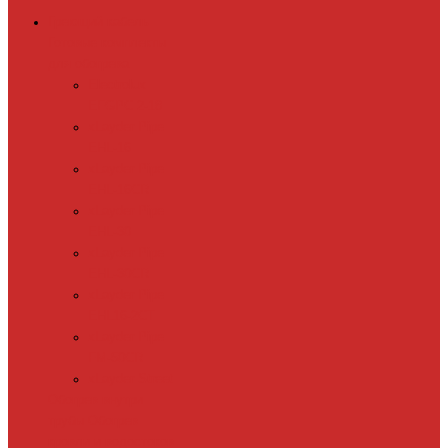
Греющий кабель
Готовые комплекты
для обогрева
Electrolux
EFGPC 2-18
xLayder Pipe
EHL-16
xLayder Pipe
EHL-16CR
xLayder Pipe
EHL-30
xLayder Pipe
EHL-30CR
xLayder Pipe
EHL16-2CT
xLayder Pipe
FM-50CR
xLayder Street
Обогрев внутри
трубы
Обогрев
кровли и водостоков