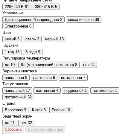
Питание (напряжение сети)
220~240 В
61
380~415 В
5
Управление
Дистанционное беспроводное
2
механическое
38
Электронное
6
Цвет
белый
6
сталь
3
черный
13
Гарантия
1 год
13
3 года
9
Регулировка температуры
да
10
Да (механический регулятор)
8
нет
24
Варианты монтажа
напольная
9
настенная
6
потолочная
7
Тип установки
напольный
17
настенный
4
подвесной
1
потолочная
1
потолочный
32
Страна
Евросоюз
3
Китай
3
Россия
16
Защитный экран
да
21
нет
32
Сбросить
Выберите фильтры