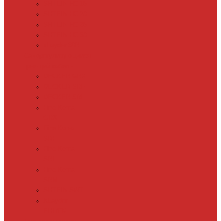
SHTEIN HC 15
SHTEIN HC 20
SHTEIN HC 25
SHTEIN HC 30
xLayder 30R
Саморегулирующийся
греющий кабель
DECKER GRX
DECKER SRF
DECKER SRL
Fine Korea
GRX
Fine Korea
SRF
Fine Korea
SRL
Fine Korea
SRM
SHTEIN SWT
XLayder
EHL/FM