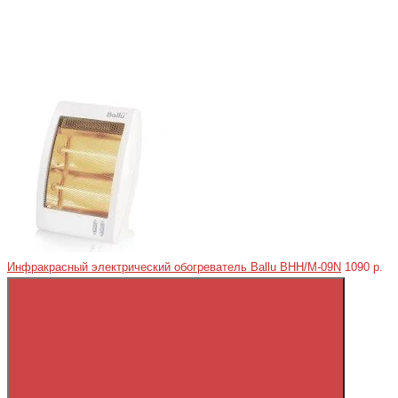
Инфракрасный электрический обогреватель Ballu BHH/M-09N
1090 р.