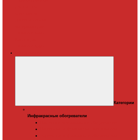
Терморегуляторы
для систем
снеготаяния
Дополнительные
материалы для
греющего кабеля
Крепеж для
греющего кабеля
Обогреватели
Категории
Инфракрасные обогреватели
Инфракрасные обогреватели
Настенные инфракрасные обогреватели
Напольные инфракрасные обогреватели
Подвесные инфракрансые обогреватели