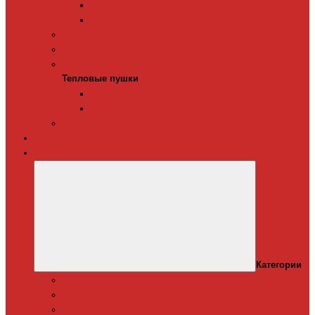
Терморегуляторы для ИК-обогревателей
Керамические инфракрасные обогреватели
Конвекторы электрические
Тепловые завесы
Тепловые пушки
Тепловые пушки
Газовые тепловые пушки
Электрические тепловые пушки
Терморегуляторы для конвекторов
Теплый плинтус
Кондиционеры
Категории
Канальные кондиционеры
Мобильные кондиционеры
Оконные кодиционеры