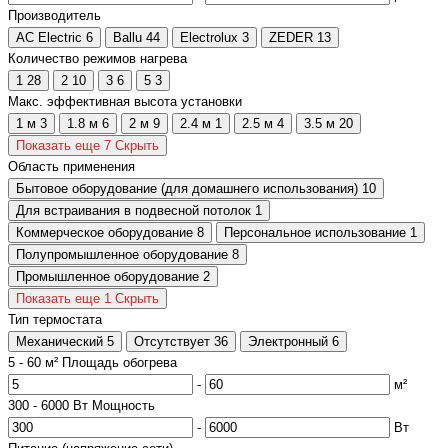
Производитель
AC Electric
6
Ballu
44
Electrolux
3
ZEDER
13
Количество режимов нагрева
1
28
2
10
3
6
5
3
Макс. эффективная высота установки
1 м
3
1.8 м
6
2 м
9
2.4 м
1
2.5 м
4
3.5 м
20
Показать еще 7
Скрыть
Область применения
Бытовое оборудование (для домашнего использования)
10
Для встраивания в подвесной потолок
1
Коммерческое оборудование
8
Персональное использование
1
Полупромышленное оборудование
8
Промышленное оборудование
2
Показать еще 1
Скрыть
Тип термостата
Механический
5
Отсутствует
36
Электронный
6
5
-
60
м²
Площадь обогрева
-
м²
300
-
6000
Вт
Мощность
-
Вт