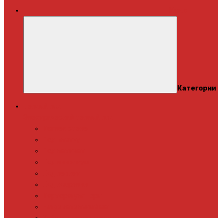
Меню
Категории
Теплый пол
Электрический теплый пол
Теплая стена
Под плитку
Под ламинат
Под линолеум
Под паркет
Под ковролин
Терморегуляторы
Нагревательный мат