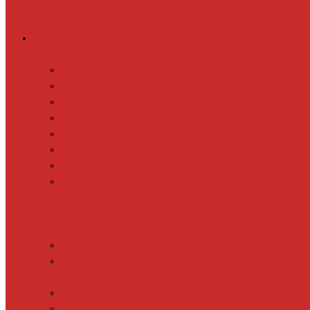
Греющий кабель
Готовые комплекты для обогрева
Electrolux EFGPC 2-18
xLayder Pipe EHL-16
xLayder Pipe EHL-16CR
xLayder Pipe EHL-30
xLayder Pipe EHL-30CR
xLayder Pipe EHL16-2CT
xLayder Pipe FM-50CR
xLayder Street
Обогрев внутри трубы
Обогрев кровли и водостоков
Обогрев пола (теплый пол)
Обогрев ступеней и площадок
Обогрев теплиц и грунта
CALEO CABLE 10W
CALEO CABLE 15W
Обогрев труб водопровода
Резистивный греющий кабель
Electrolux EACO 2-30
Gulfstream ROOF