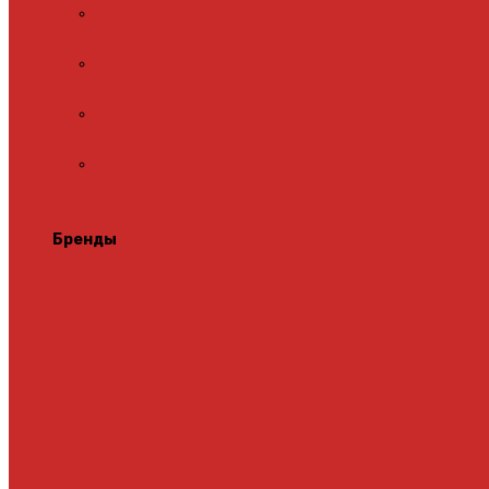
Адаптеры для встраиваемых
терморегуляторов
Монтажные комплекты для пленочного
теплого пола
Перфорированная лента для монтажа
теплого пола
Подложка для инфракрасного
пленочного теплого пола
Теплая стена
Бренды