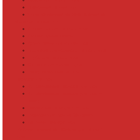
Кабель для теплого пола
Пленочный теплый пол
Фольгированный нагревательный мат
Водяной теплый пол
Коллектор для теплого пола
Коллекторные шкафы
Кронштейны для коллектора
Подложка для водяного теплого пола
Трубы для теплого пола
Фитинги для коллекторов
Циркуляционные насосы
Терморегуляторы
Встраиваемые терморегуляторы
Встраиваемые терморегуляторы в
рамку
Накладные терморегуляторы
Терморегуляторы на DIN-рейку
Датчики температуры
Дополнительные материалы для теплого
пола