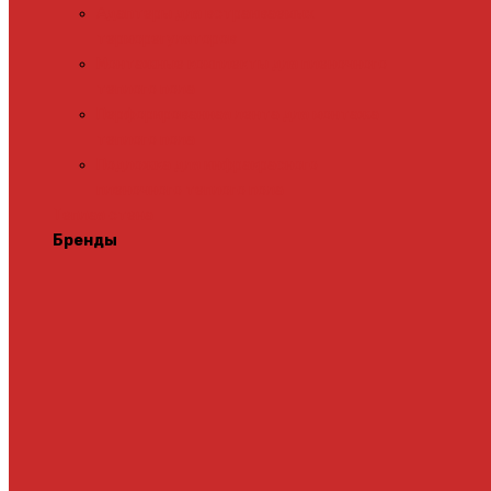
Адаптеры для встраиваемых
терморегуляторов
Монтажные комплекты для пленочного
теплого пола
Перфорированная лента для монтажа
теплого пола
Подложка для инфракрасного
пленочного теплого пола
Теплая стена
Бренды