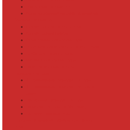
Кабель для теплого пола
Пленочный теплый пол
Фольгированный нагревательный мат
Водяной теплый пол
Коллектор для теплого пола
Коллекторные шкафы
Кронштейны для коллектора
Подложка для водяного теплого пола
Трубы для теплого пола
Фитинги для коллекторов
Циркуляционные насосы
Терморегуляторы
Встраиваемые терморегуляторы
Встраиваемые терморегуляторы в
рамку
Накладные терморегуляторы
Терморегуляторы на DIN-рейку
Датчики температуры
Дополнительные материалы для теплого
пола