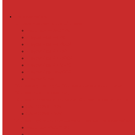
Греющий кабель
Готовые комплекты для обогрева
Electrolux EFGPC 2-18
xLayder Pipe EHL-16
xLayder Pipe EHL-16CR
xLayder Pipe EHL-30
xLayder Pipe EHL-30CR
xLayder Pipe EHL16-2CT
xLayder Pipe FM-50CR
xLayder Street
Обогрев внутри трубы
Обогрев кровли и водостоков
Обогрев пола (теплый пол)
Обогрев ступеней и площадок
Обогрев теплиц и грунта
CALEO CABLE 10W
CALEO CABLE 15W
Обогрев труб водопровода
Резистивный греющий кабель
Electrolux EACO 2-30
Gulfstream ROOF