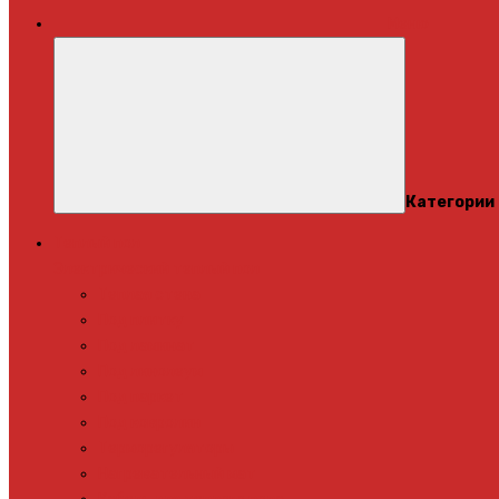
Меню
Категории
Теплый пол
Электрический теплый пол
Теплая стена
Под плитку
Под ламинат
Под линолеум
Под паркет
Под ковролин
Терморегуляторы
Нагревательный мат