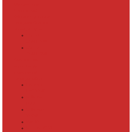
Обогрев пола
(теплый пол)
Обогрев ступеней и
площадок
Обогрев
теплиц и грунта
CALEO
CABLE 10W
CALEO
CABLE 15W
Обогрев труб
водопровода
Резистивный
греющий кабель
Electrolux
EACO 2-30
Gulfstream
ROOF
Gulfstream
SNOW
Miro 30
SHTEIN HC 10