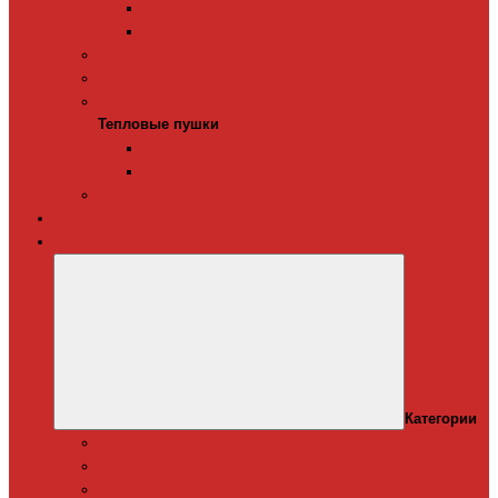
Терморегуляторы для ИК-обогревателей
Керамические инфракрасные обогреватели
Конвекторы электрические
Тепловые завесы
Тепловые пушки
Тепловые пушки
Газовые тепловые пушки
Электрические тепловые пушки
Терморегуляторы для конвекторов
Теплый плинтус
Кондиционеры
Категории
Канальные кондиционеры
Мобильные кондиционеры
Оконные кодиционеры