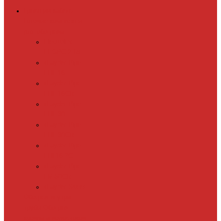
Греющий кабель
Готовые комплекты
для обогрева
Electrolux
EFGPC 2-18
xLayder Pipe
EHL-16
xLayder Pipe
EHL-16CR
xLayder Pipe
EHL-30
xLayder Pipe
EHL-30CR
xLayder Pipe
EHL16-2CT
xLayder Pipe
FM-50CR
xLayder Street
Обогрев внутри
трубы
Обогрев
кровли и водостоков