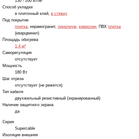
130 - 200 Вт/м²
Способ укладки
в плиточный клей,
в стяжку
Под покрытие
плитка
, керамогранит,
линолеум
,
ковролин
, ПВХ
плитка
(кварцвинил)
Площадь обогрева
1.4 м²
Саморегуляция
отсутствует
Мощность
180 Вт
Шаг отреза
отсутствует (не режется)
Тип кабеля
двухжильный резистивный (экранированный)
Наличие защитного экрана
да
Серия
Supercable
Изоляция внешняя