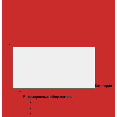
Терморегуляторы
для систем
снеготаяния
Дополнительные
материалы для
греющего кабеля
Крепеж для
греющего кабеля
Обогреватели
Категории
Инфракрасные обогреватели
Инфракрасные обогреватели
Настенные инфракрасные обогреватели
Напольные инфракрасные обогреватели
Подвесные инфракрансые обогреватели