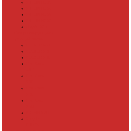
SHTEIN HC 15
SHTEIN HC 20
SHTEIN HC 25
SHTEIN HC 30
xLayder 30R
Саморегулирующийся
греющий кабель
DECKER GRX
DECKER SRF
DECKER SRL
Fine Korea
GRX
Fine Korea
SRF
Fine Korea
SRL
Fine Korea
SRM
SHTEIN SWT
XLayder
EHL/FM