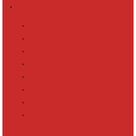
Греющий кабель
Готовые комплекты
для обогрева
Electrolux
EFGPC 2-18
xLayder Pipe
EHL-16
xLayder Pipe
EHL-16CR
xLayder Pipe
EHL-30
xLayder Pipe
EHL-30CR
xLayder Pipe
EHL16-2CT
xLayder Pipe
FM-50CR
xLayder Street
Обогрев внутри
трубы
Обогрев
кровли и водостоков