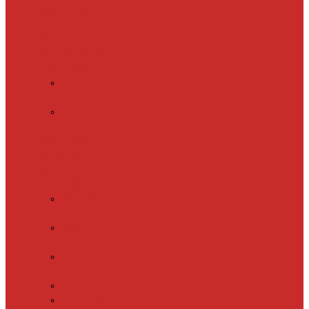
Обогрев пола
(теплый пол)
Обогрев ступеней и
площадок
Обогрев
теплиц и грунта
CALEO
CABLE 10W
CALEO
CABLE 15W
Обогрев труб
водопровода
Резистивный
греющий кабель
Electrolux
EACO 2-30
Gulfstream
ROOF
Gulfstream
SNOW
Miro 30
SHTEIN HC 10