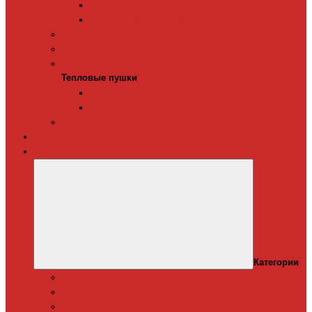
Терморегуляторы для ИК-обогревателей
Керамические инфракрасные обогреватели
Конвекторы электрические
Тепловые завесы
Тепловые пушки
Тепловые пушки
Газовые тепловые пушки
Электрические тепловые пушки
Терморегуляторы для конвекторов
Теплый плинтус
Кондиционеры
Категории
Канальные кондиционеры
Мобильные кондиционеры
Оконные кодиционеры