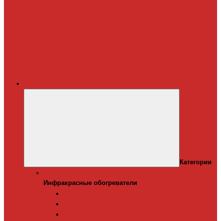
Терморегуляторы
для систем
снеготаяния
Дополнительные
материалы для
греющего кабеля
Крепеж для
греющего кабеля
Обогреватели
Категории
Инфракрасные обогреватели
Инфракрасные обогреватели
Настенные инфракрасные обогреватели
Напольные инфракрасные обогреватели
Подвесные инфракрансые обогреватели