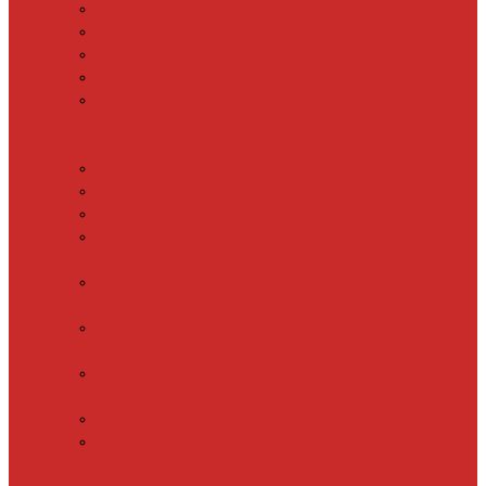
SHTEIN HC 15
SHTEIN HC 20
SHTEIN HC 25
SHTEIN HC 30
xLayder 30R
Саморегулирующийся
греющий кабель
DECKER GRX
DECKER SRF
DECKER SRL
Fine Korea
GRX
Fine Korea
SRF
Fine Korea
SRL
Fine Korea
SRM
SHTEIN SWT
XLayder
EHL/FM