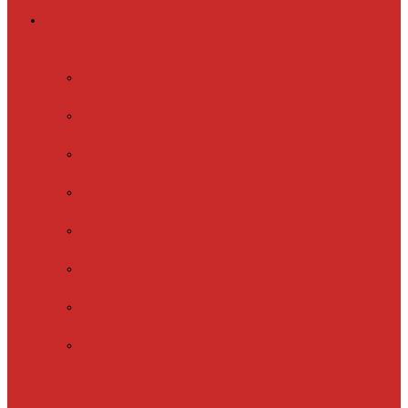
Греющий кабель
Готовые комплекты
для обогрева
Electrolux
EFGPC 2-18
xLayder Pipe
EHL-16
xLayder Pipe
EHL-16CR
xLayder Pipe
EHL-30
xLayder Pipe
EHL-30CR
xLayder Pipe
EHL16-2CT
xLayder Pipe
FM-50CR
xLayder Street
Обогрев внутри
трубы
Обогрев
кровли и водостоков