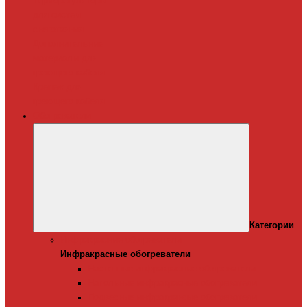
Терморегуляторы
для систем
снеготаяния
Дополнительные
материалы для
греющего кабеля
Крепеж для
греющего кабеля
Обогреватели
Категории
Инфракрасные обогреватели
Инфракрасные обогреватели
Настенные инфракрасные обогреватели
Напольные инфракрасные обогреватели
Подвесные инфракрансые обогреватели