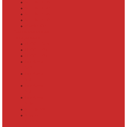
SHTEIN HC 15
SHTEIN HC 20
SHTEIN HC 25
SHTEIN HC 30
xLayder 30R
Саморегулирующийся
греющий кабель
DECKER GRX
DECKER SRF
DECKER SRL
Fine Korea
GRX
Fine Korea
SRF
Fine Korea
SRL
Fine Korea
SRM
SHTEIN SWT
XLayder
EHL/FM