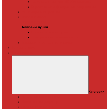
Терморегуляторы для ИК-обогревателей
Керамические инфракрасные обогреватели
Конвекторы электрические
Тепловые завесы
Тепловые пушки
Тепловые пушки
Газовые тепловые пушки
Электрические тепловые пушки
Терморегуляторы для конвекторов
Теплый плинтус
Кондиционеры
Категории
Канальные кондиционеры
Мобильные кондиционеры
Оконные кодиционеры