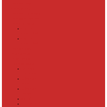
Обогрев пола
(теплый пол)
Обогрев ступеней и
площадок
Обогрев
теплиц и грунта
CALEO
CABLE 10W
CALEO
CABLE 15W
Обогрев труб
водопровода
Резистивный
греющий кабель
Electrolux
EACO 2-30
Gulfstream
ROOF
Gulfstream
SNOW
Miro 30
SHTEIN HC 10