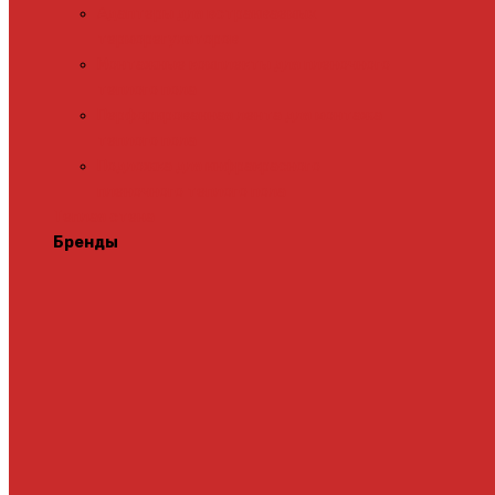
Адаптеры для встраиваемых
терморегуляторов
Монтажные комплекты для пленочного
теплого пола
Перфорированная лента для монтажа
теплого пола
Подложка для инфракрасного
пленочного теплого пола
Теплая стена
Бренды