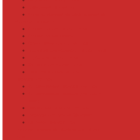
Кабель для теплого пола
Пленочный теплый пол
Фольгированный нагревательный мат
Водяной теплый пол
Коллектор для теплого пола
Коллекторные шкафы
Кронштейны для коллектора
Подложка для водяного теплого пола
Трубы для теплого пола
Фитинги для коллекторов
Циркуляционные насосы
Терморегуляторы
Встраиваемые терморегуляторы
Встраиваемые терморегуляторы в
рамку
Накладные терморегуляторы
Терморегуляторы на DIN-рейку
Датчики температуры
Дополнительные материалы для теплого
пола