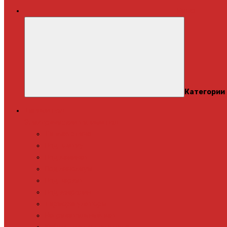
Меню
Категории
Теплый пол
Электрический теплый пол
Теплая стена
Под плитку
Под ламинат
Под линолеум
Под паркет
Под ковролин
Терморегуляторы
Нагревательный мат