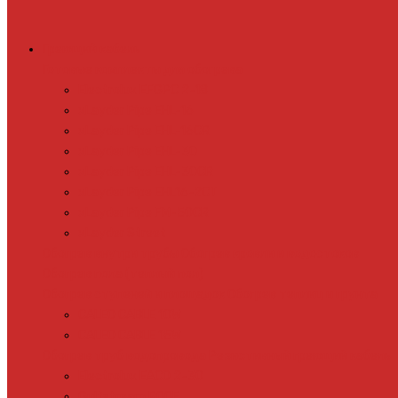
Греющий кабель
Готовые комплекты для обогрева
Electrolux EFGPC 2-18
xLayder Pipe EHL-16
xLayder Pipe EHL-16CR
xLayder Pipe EHL-30
xLayder Pipe EHL-30CR
xLayder Pipe EHL16-2CT
xLayder Pipe FM-50CR
xLayder Street
Обогрев внутри трубы
Обогрев кровли и водостоков
Обогрев пола (теплый пол)
Обогрев ступеней и площадок
Обогрев теплиц и грунта
CALEO CABLE 10W
CALEO CABLE 15W
Обогрев труб водопровода
Резистивный греющий кабель
Electrolux EACO 2-30
Gulfstream ROOF