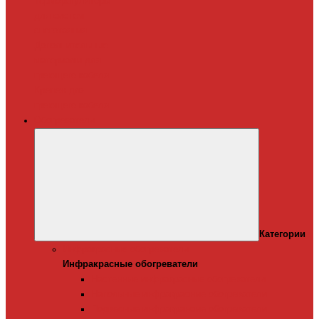
Терморегуляторы
для систем
снеготаяния
Дополнительные
материалы для
греющего кабеля
Крепеж для
греющего кабеля
Обогреватели
Категории
Инфракрасные обогреватели
Инфракрасные обогреватели
Настенные инфракрасные обогреватели
Напольные инфракрасные обогреватели
Подвесные инфракрансые обогреватели