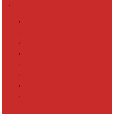
Греющий кабель
Готовые комплекты
для обогрева
Electrolux
EFGPC 2-18
xLayder Pipe
EHL-16
xLayder Pipe
EHL-16CR
xLayder Pipe
EHL-30
xLayder Pipe
EHL-30CR
xLayder Pipe
EHL16-2CT
xLayder Pipe
FM-50CR
xLayder Street
Обогрев внутри
трубы
Обогрев
кровли и водостоков