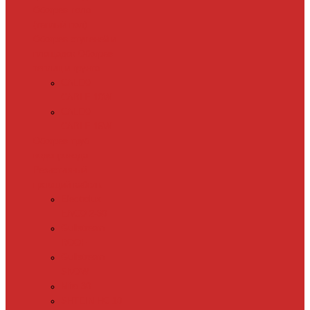
Обогрев пола
(теплый пол)
Обогрев ступеней и
площадок
Обогрев
теплиц и грунта
CALEO
CABLE 10W
CALEO
CABLE 15W
Обогрев труб
водопровода
Резистивный
греющий кабель
Electrolux
EACO 2-30
Gulfstream
ROOF
Gulfstream
SNOW
Miro 30
SHTEIN HC 10