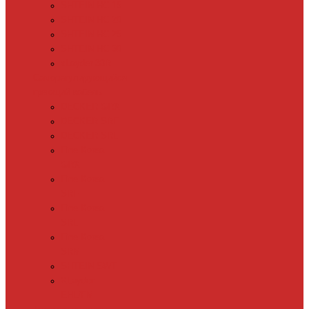
SHTEIN HC 15
SHTEIN HC 20
SHTEIN HC 25
SHTEIN HC 30
xLayder 30R
Саморегулирующийся
греющий кабель
DECKER GRX
DECKER SRF
DECKER SRL
Fine Korea
GRX
Fine Korea
SRF
Fine Korea
SRL
Fine Korea
SRM
SHTEIN SWT
XLayder
EHL/FM