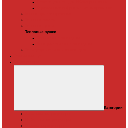
Терморегуляторы для ИК-обогревателей
Керамические инфракрасные обогреватели
Конвекторы электрические
Тепловые завесы
Тепловые пушки
Тепловые пушки
Газовые тепловые пушки
Электрические тепловые пушки
Терморегуляторы для конвекторов
Теплый плинтус
Кондиционеры
Категории
Канальные кондиционеры
Мобильные кондиционеры
Оконные кодиционеры