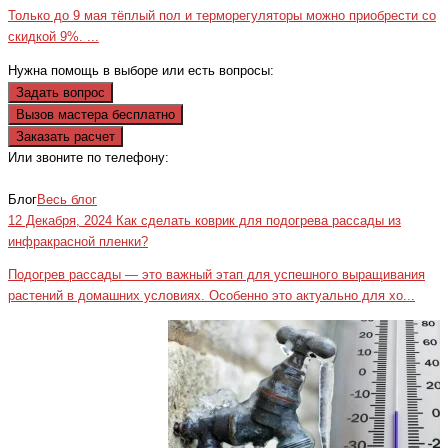
Только до 9 мая тёплый пол и терморегуляторы можно приобрести со
скидкой 9%. ...
Нужна помощь в выборе или есть вопросы:
Задать вопрос
Вызов мастера бесплатно
Заказать расчет
Или звоните по телефону:
+7(473)229-23-00
Блог
Весь блог
12 Декабря, 2024
Как сделать коврик для подогрева рассады из
инфракрасной пленки?
Подогрев рассады — это важный этап для успешного выращивания
растений в домашних условиях. Особенно это актуально для хо...