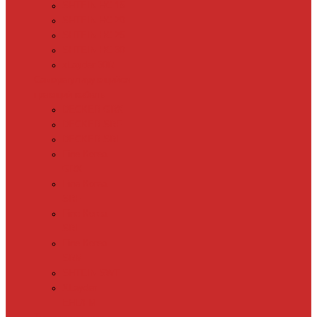
SHTEIN HC 15
SHTEIN HC 20
SHTEIN HC 25
SHTEIN HC 30
xLayder 30R
Саморегулирующийся
греющий кабель
DECKER GRX
DECKER SRF
DECKER SRL
Fine Korea
GRX
Fine Korea
SRF
Fine Korea
SRL
Fine Korea
SRM
SHTEIN SWT
XLayder
EHL/FM