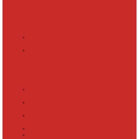
Обогрев пола
(теплый пол)
Обогрев ступеней и
площадок
Обогрев
теплиц и грунта
CALEO
CABLE 10W
CALEO
CABLE 15W
Обогрев труб
водопровода
Резистивный
греющий кабель
Electrolux
EACO 2-30
Gulfstream
ROOF
Gulfstream
SNOW
Miro 30
SHTEIN HC 10