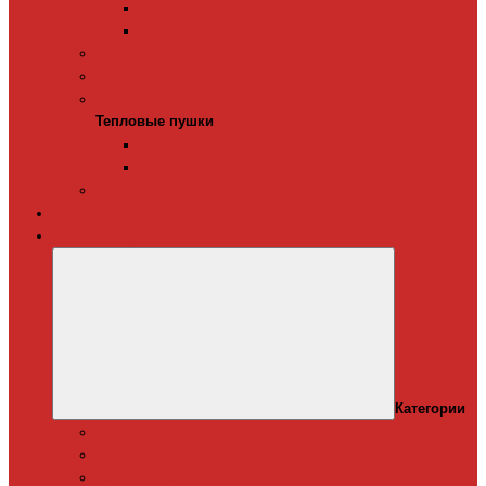
Терморегуляторы для ИК-обогревателей
Керамические инфракрасные обогреватели
Конвекторы электрические
Тепловые завесы
Тепловые пушки
Тепловые пушки
Газовые тепловые пушки
Электрические тепловые пушки
Терморегуляторы для конвекторов
Теплый плинтус
Кондиционеры
Категории
Канальные кондиционеры
Мобильные кондиционеры
Оконные кодиционеры