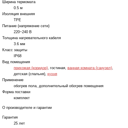
Ширина термомата
0.5 м
Изоляция внешняя
TPE
Питание (напряжение сети)
220~240 В
Толщина нагревательного кабеля
3.6 мм
Класс защиты
IP68
Вид помещения
прихожая (коридор)
, гостиная,
ванная комната (санузел)
,
детская (спальня),
кухня
Применение
обогрев пола, дополнительный обогрев помещения
Форма поставки
комплект
О производителе и гарантии
Гарантия
25 лет