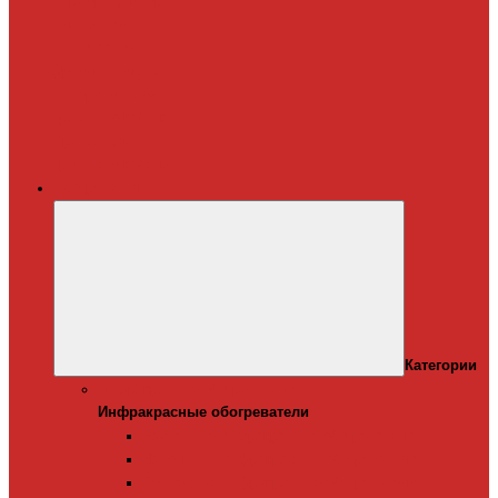
Терморегуляторы
для систем
снеготаяния
Дополнительные
материалы для
греющего кабеля
Крепеж для
греющего кабеля
Обогреватели
Категории
Инфракрасные обогреватели
Инфракрасные обогреватели
Настенные инфракрасные обогреватели
Напольные инфракрасные обогреватели
Подвесные инфракрансые обогреватели