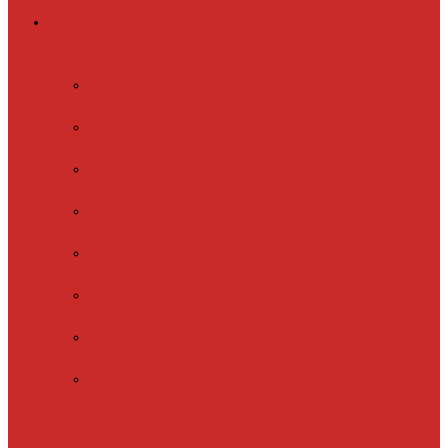
Греющий кабель
Готовые комплекты
для обогрева
Electrolux
EFGPC 2-18
xLayder Pipe
EHL-16
xLayder Pipe
EHL-16CR
xLayder Pipe
EHL-30
xLayder Pipe
EHL-30CR
xLayder Pipe
EHL16-2CT
xLayder Pipe
FM-50CR
xLayder Street
Обогрев внутри
трубы
Обогрев
кровли и водостоков