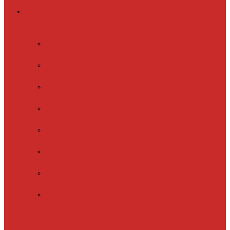
Греющий кабель
Готовые комплекты
для обогрева
Electrolux
EFGPC 2-18
xLayder Pipe
EHL-16
xLayder Pipe
EHL-16CR
xLayder Pipe
EHL-30
xLayder Pipe
EHL-30CR
xLayder Pipe
EHL16-2CT
xLayder Pipe
FM-50CR
xLayder Street
Обогрев внутри
трубы
Обогрев
кровли и водостоков