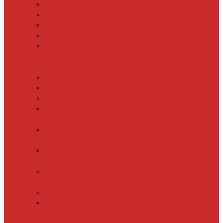
SHTEIN HC 15
SHTEIN HC 20
SHTEIN HC 25
SHTEIN HC 30
xLayder 30R
Саморегулирующийся
греющий кабель
DECKER GRX
DECKER SRF
DECKER SRL
Fine Korea
GRX
Fine Korea
SRF
Fine Korea
SRL
Fine Korea
SRM
SHTEIN SWT
XLayder
EHL/FM