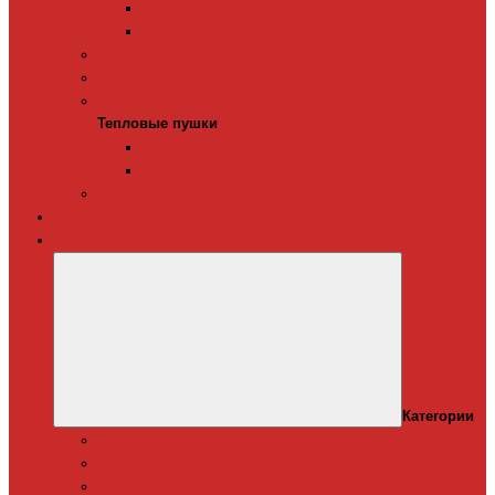
Терморегуляторы для ИК-обогревателей
Керамические инфракрасные обогреватели
Конвекторы электрические
Тепловые завесы
Тепловые пушки
Тепловые пушки
Газовые тепловые пушки
Электрические тепловые пушки
Терморегуляторы для конвекторов
Теплый плинтус
Кондиционеры
Категории
Канальные кондиционеры
Мобильные кондиционеры
Оконные кодиционеры