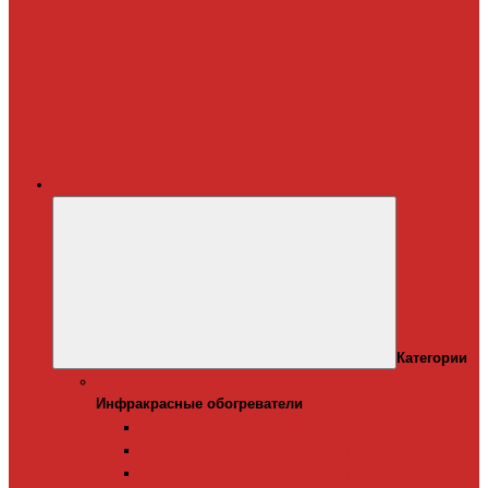
Терморегуляторы
для систем
снеготаяния
Дополнительные
материалы для
греющего кабеля
Крепеж для
греющего кабеля
Обогреватели
Категории
Инфракрасные обогреватели
Инфракрасные обогреватели
Настенные инфракрасные обогреватели
Напольные инфракрасные обогреватели
Подвесные инфракрансые обогреватели