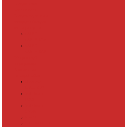
Обогрев пола
(теплый пол)
Обогрев ступеней и
площадок
Обогрев
теплиц и грунта
CALEO
CABLE 10W
CALEO
CABLE 15W
Обогрев труб
водопровода
Резистивный
греющий кабель
Electrolux
EACO 2-30
Gulfstream
ROOF
Gulfstream
SNOW
Miro 30
SHTEIN HC 10