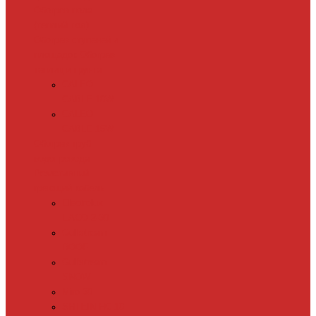
Обогрев пола
(теплый пол)
Обогрев ступеней и
площадок
Обогрев
теплиц и грунта
CALEO
CABLE 10W
CALEO
CABLE 15W
Обогрев труб
водопровода
Резистивный
греющий кабель
Electrolux
EACO 2-30
Gulfstream
ROOF
Gulfstream
SNOW
Miro 30
SHTEIN HC 10