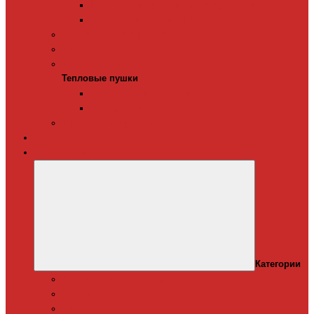
Терморегуляторы для ИК-обогревателей
Керамические инфракрасные обогреватели
Конвекторы электрические
Тепловые завесы
Тепловые пушки
Тепловые пушки
Газовые тепловые пушки
Электрические тепловые пушки
Терморегуляторы для конвекторов
Теплый плинтус
Кондиционеры
Категории
Канальные кондиционеры
Мобильные кондиционеры
Оконные кодиционеры