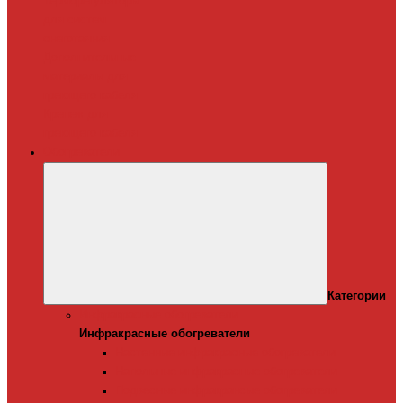
Терморегуляторы
для систем
снеготаяния
Дополнительные
материалы для
греющего кабеля
Крепеж для
греющего кабеля
Обогреватели
Категории
Инфракрасные обогреватели
Инфракрасные обогреватели
Настенные инфракрасные обогреватели
Напольные инфракрасные обогреватели
Подвесные инфракрансые обогреватели