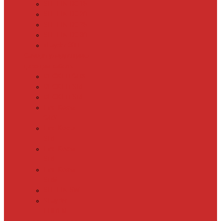
SHTEIN HC 15
SHTEIN HC 20
SHTEIN HC 25
SHTEIN HC 30
xLayder 30R
Саморегулирующийся
греющий кабель
DECKER GRX
DECKER SRF
DECKER SRL
Fine Korea
GRX
Fine Korea
SRF
Fine Korea
SRL
Fine Korea
SRM
SHTEIN SWT
XLayder
EHL/FM