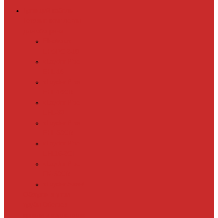
Греющий кабель
Готовые комплекты
для обогрева
Electrolux
EFGPC 2-18
xLayder Pipe
EHL-16
xLayder Pipe
EHL-16CR
xLayder Pipe
EHL-30
xLayder Pipe
EHL-30CR
xLayder Pipe
EHL16-2CT
xLayder Pipe
FM-50CR
xLayder Street
Обогрев внутри
трубы
Обогрев
кровли и водостоков