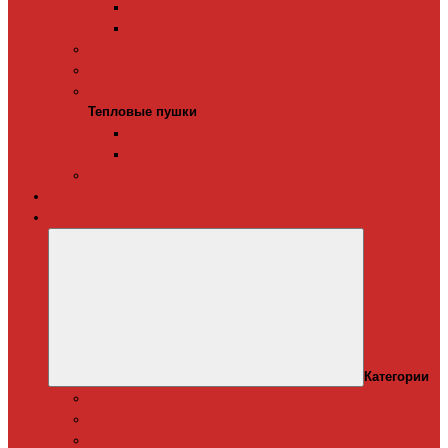
Терморегуляторы для ИК-обогревателей
Керамические инфракрасные обогреватели
Конвекторы электрические
Тепловые завесы
Тепловые пушки
Тепловые пушки
Газовые тепловые пушки
Электрические тепловые пушки
Терморегуляторы для конвекторов
Теплый плинтус
Кондиционеры
Категории
Канальные кондиционеры
Мобильные кондиционеры
Оконные кодиционеры