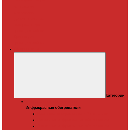
Терморегуляторы
для систем
снеготаяния
Дополнительные
материалы для
греющего кабеля
Крепеж для
греющего кабеля
Обогреватели
Категории
Инфракрасные обогреватели
Инфракрасные обогреватели
Настенные инфракрасные обогреватели
Напольные инфракрасные обогреватели
Подвесные инфракрансые обогреватели