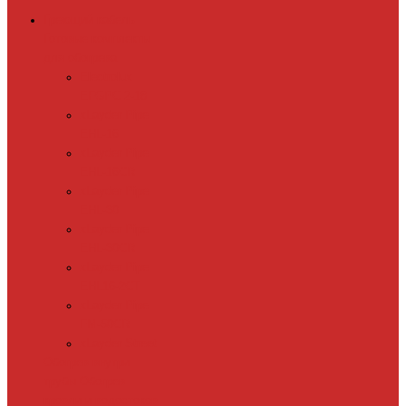
Греющий кабель
Готовые комплекты
для обогрева
Electrolux
EFGPC 2-18
xLayder Pipe
EHL-16
xLayder Pipe
EHL-16CR
xLayder Pipe
EHL-30
xLayder Pipe
EHL-30CR
xLayder Pipe
EHL16-2CT
xLayder Pipe
FM-50CR
xLayder Street
Обогрев внутри
трубы
Обогрев
кровли и водостоков