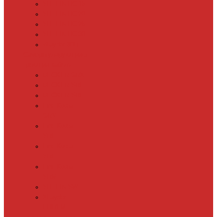
SHTEIN HC 15
SHTEIN HC 20
SHTEIN HC 25
SHTEIN HC 30
xLayder 30R
Саморегулирующийся
греющий кабель
DECKER GRX
DECKER SRF
DECKER SRL
Fine Korea
GRX
Fine Korea
SRF
Fine Korea
SRL
Fine Korea
SRM
SHTEIN SWT
XLayder
EHL/FM