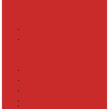
Обогрев пола
(теплый пол)
Обогрев ступеней и
площадок
Обогрев
теплиц и грунта
CALEO
CABLE 10W
CALEO
CABLE 15W
Обогрев труб
водопровода
Резистивный
греющий кабель
Electrolux
EACO 2-30
Gulfstream
ROOF
Gulfstream
SNOW
Miro 30
SHTEIN HC 10