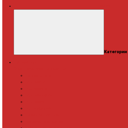
Меню
Категории
Теплый пол
Электрический теплый пол
Теплая стена
Под плитку
Под ламинат
Под линолеум
Под паркет
Под ковролин
Терморегуляторы
Нагревательный мат