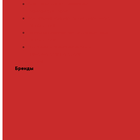
Адаптеры для встраиваемых
терморегуляторов
Монтажные комплекты для пленочного
теплого пола
Перфорированная лента для монтажа
теплого пола
Подложка для инфракрасного
пленочного теплого пола
Теплая стена
Бренды