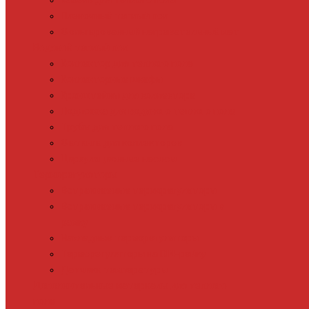
Кабель для теплого пола
Пленочный теплый пол
Фольгированный нагревательный мат
Водяной теплый пол
Коллектор для теплого пола
Коллекторные шкафы
Кронштейны для коллектора
Подложка для водяного теплого пола
Трубы для теплого пола
Фитинги для коллекторов
Циркуляционные насосы
Терморегуляторы
Встраиваемые терморегуляторы
Встраиваемые терморегуляторы в
рамку
Накладные терморегуляторы
Терморегуляторы на DIN-рейку
Датчики температуры
Дополнительные материалы для теплого
пола