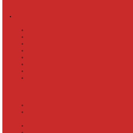
Греющий кабель
Готовые комплекты для обогрева
Electrolux EFGPC 2-18
xLayder Pipe EHL-16
xLayder Pipe EHL-16CR
xLayder Pipe EHL-30
xLayder Pipe EHL-30CR
xLayder Pipe EHL16-2CT
xLayder Pipe FM-50CR
xLayder Street
Обогрев внутри трубы
Обогрев кровли и водостоков
Обогрев пола (теплый пол)
Обогрев ступеней и площадок
Обогрев теплиц и грунта
CALEO CABLE 10W
CALEO CABLE 15W
Обогрев труб водопровода
Резистивный греющий кабель
Electrolux EACO 2-30
Gulfstream ROOF