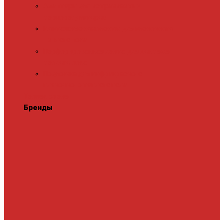
Адаптеры для встраиваемых
терморегуляторов
Монтажные комплекты для пленочного
теплого пола
Перфорированная лента для монтажа
теплого пола
Подложка для инфракрасного
пленочного теплого пола
Теплая стена
Бренды