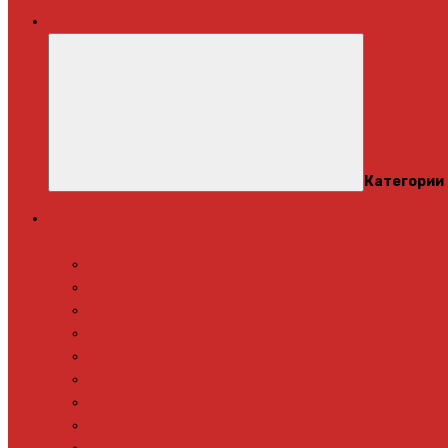
Меню
Категории
Теплый пол
Электрический теплый пол
Теплая стена
Под плитку
Под ламинат
Под линолеум
Под паркет
Под ковролин
Терморегуляторы
Нагревательный мат