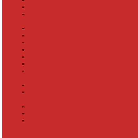
Кабель для теплого пола
Пленочный теплый пол
Фольгированный нагревательный мат
Водяной теплый пол
Коллектор для теплого пола
Коллекторные шкафы
Кронштейны для коллектора
Подложка для водяного теплого пола
Трубы для теплого пола
Фитинги для коллекторов
Циркуляционные насосы
Терморегуляторы
Встраиваемые терморегуляторы
Встраиваемые терморегуляторы в
рамку
Накладные терморегуляторы
Терморегуляторы на DIN-рейку
Датчики температуры
Дополнительные материалы для теплого
пола