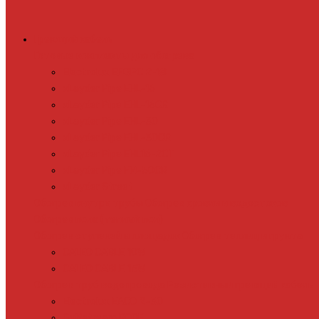
Греющий кабель
Готовые комплекты для обогрева
Electrolux EFGPC 2-18
xLayder Pipe EHL-16
xLayder Pipe EHL-16CR
xLayder Pipe EHL-30
xLayder Pipe EHL-30CR
xLayder Pipe EHL16-2CT
xLayder Pipe FM-50CR
xLayder Street
Обогрев внутри трубы
Обогрев кровли и водостоков
Обогрев пола (теплый пол)
Обогрев ступеней и площадок
Обогрев теплиц и грунта
CALEO CABLE 10W
CALEO CABLE 15W
Обогрев труб водопровода
Резистивный греющий кабель
Electrolux EACO 2-30
Gulfstream ROOF