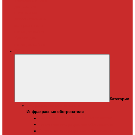
Терморегуляторы
для систем
снеготаяния
Дополнительные
материалы для
греющего кабеля
Крепеж для
греющего кабеля
Обогреватели
Категории
Инфракрасные обогреватели
Инфракрасные обогреватели
Настенные инфракрасные обогреватели
Напольные инфракрасные обогреватели
Подвесные инфракрансые обогреватели