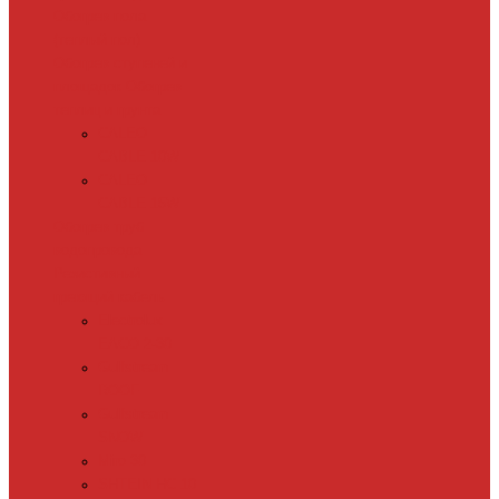
Обогрев пола
(теплый пол)
Обогрев ступеней и
площадок
Обогрев
теплиц и грунта
CALEO
CABLE 10W
CALEO
CABLE 15W
Обогрев труб
водопровода
Резистивный
греющий кабель
Electrolux
EACO 2-30
Gulfstream
ROOF
Gulfstream
SNOW
Miro 30
SHTEIN HC 10