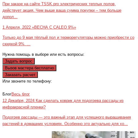
При заказе на сайте TSSK.pro электрических теплых полов,
действует акция. Чем выше ваша сумма покупки – тем больше
допол...
1 Апреля, 2022
«ВЕСНА С CALEO 9%»
Только до 9 мая тёплый пол и терморегуляторы можно приобрести со
скидкой 9%. ...
Нужна помощь в выборе или есть вопросы:
Задать вопрос
Вызов мастера бесплатно
Заказать расчет
Или звоните по телефону:
+7(473)229-23-00
Блог
Весь блог
12 Декабря, 2024
Как сделать коврик для подогрева рассады из
инфракрасной пленки?
Подогрев рассады — это важный этап для успешного выращивания
растений в домашних условиях. Особенно это актуально для хо...