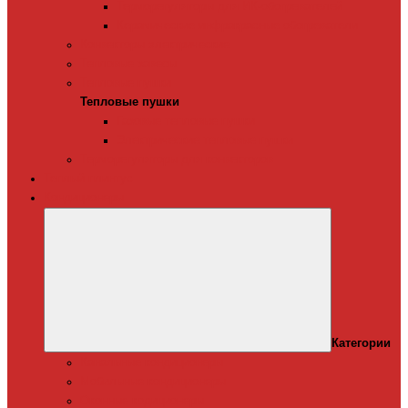
Терморегуляторы для ИК-обогревателей
Керамические инфракрасные обогреватели
Конвекторы электрические
Тепловые завесы
Тепловые пушки
Тепловые пушки
Газовые тепловые пушки
Электрические тепловые пушки
Терморегуляторы для конвекторов
Теплый плинтус
Кондиционеры
Категории
Канальные кондиционеры
Мобильные кондиционеры
Оконные кодиционеры