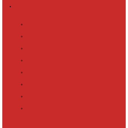
Греющий кабель
Готовые комплекты
для обогрева
Electrolux
EFGPC 2-18
xLayder Pipe
EHL-16
xLayder Pipe
EHL-16CR
xLayder Pipe
EHL-30
xLayder Pipe
EHL-30CR
xLayder Pipe
EHL16-2CT
xLayder Pipe
FM-50CR
xLayder Street
Обогрев внутри
трубы
Обогрев
кровли и водостоков