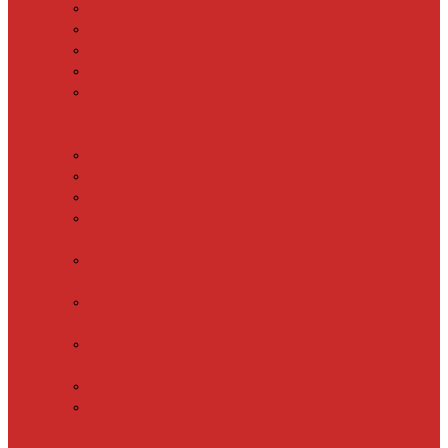
SHTEIN HC 15
SHTEIN HC 20
SHTEIN HC 25
SHTEIN HC 30
xLayder 30R
Саморегулирующийся
греющий кабель
DECKER GRX
DECKER SRF
DECKER SRL
Fine Korea
GRX
Fine Korea
SRF
Fine Korea
SRL
Fine Korea
SRM
SHTEIN SWT
XLayder
EHL/FM