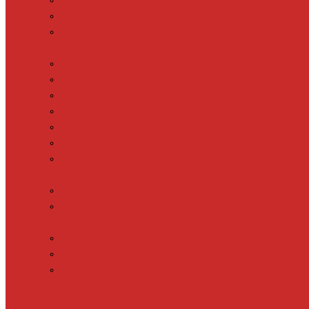
Кабель для теплого пола
Пленочный теплый пол
Фольгированный нагревательный мат
Водяной теплый пол
Коллектор для теплого пола
Коллекторные шкафы
Кронштейны для коллектора
Подложка для водяного теплого пола
Трубы для теплого пола
Фитинги для коллекторов
Циркуляционные насосы
Терморегуляторы
Встраиваемые терморегуляторы
Встраиваемые терморегуляторы в
рамку
Накладные терморегуляторы
Терморегуляторы на DIN-рейку
Датчики температуры
Дополнительные материалы для теплого
пола