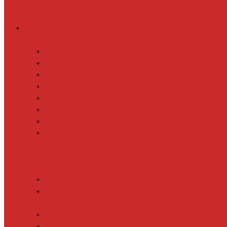
Греющий кабель
Готовые комплекты для обогрева
Electrolux EFGPC 2-18
xLayder Pipe EHL-16
xLayder Pipe EHL-16CR
xLayder Pipe EHL-30
xLayder Pipe EHL-30CR
xLayder Pipe EHL16-2CT
xLayder Pipe FM-50CR
xLayder Street
Обогрев внутри трубы
Обогрев кровли и водостоков
Обогрев пола (теплый пол)
Обогрев ступеней и площадок
Обогрев теплиц и грунта
CALEO CABLE 10W
CALEO CABLE 15W
Обогрев труб водопровода
Резистивный греющий кабель
Electrolux EACO 2-30
Gulfstream ROOF