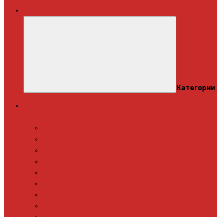
Меню
Категории
Теплый пол
Электрический теплый пол
Теплая стена
Под плитку
Под ламинат
Под линолеум
Под паркет
Под ковролин
Терморегуляторы
Нагревательный мат