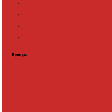
Адаптеры для встраиваемых
терморегуляторов
Монтажные комплекты для пленочного
теплого пола
Перфорированная лента для монтажа
теплого пола
Подложка для инфракрасного
пленочного теплого пола
Теплая стена
Бренды