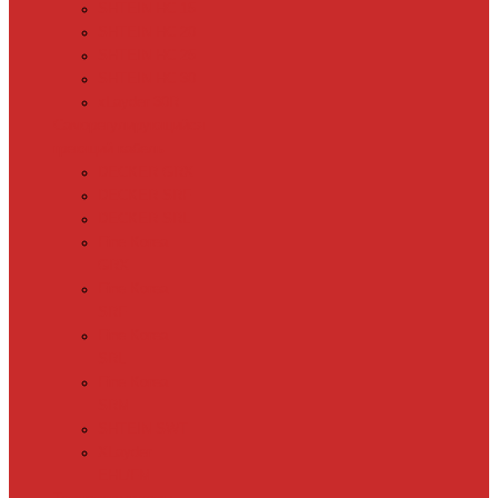
SHTEIN HC 15
SHTEIN HC 20
SHTEIN HC 25
SHTEIN HC 30
xLayder 30R
Саморегулирующийся
греющий кабель
DECKER GRX
DECKER SRF
DECKER SRL
Fine Korea
GRX
Fine Korea
SRF
Fine Korea
SRL
Fine Korea
SRM
SHTEIN SWT
XLayder
EHL/FM