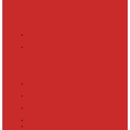
Обогрев пола
(теплый пол)
Обогрев ступеней и
площадок
Обогрев
теплиц и грунта
CALEO
CABLE 10W
CALEO
CABLE 15W
Обогрев труб
водопровода
Резистивный
греющий кабель
Electrolux
EACO 2-30
Gulfstream
ROOF
Gulfstream
SNOW
Miro 30
SHTEIN HC 10