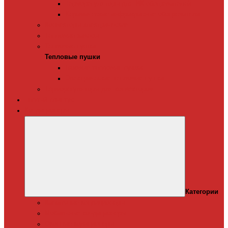
Терморегуляторы для ИК-обогревателей
Керамические инфракрасные обогреватели
Конвекторы электрические
Тепловые завесы
Тепловые пушки
Тепловые пушки
Газовые тепловые пушки
Электрические тепловые пушки
Терморегуляторы для конвекторов
Теплый плинтус
Кондиционеры
Категории
Канальные кондиционеры
Мобильные кондиционеры
Оконные кодиционеры