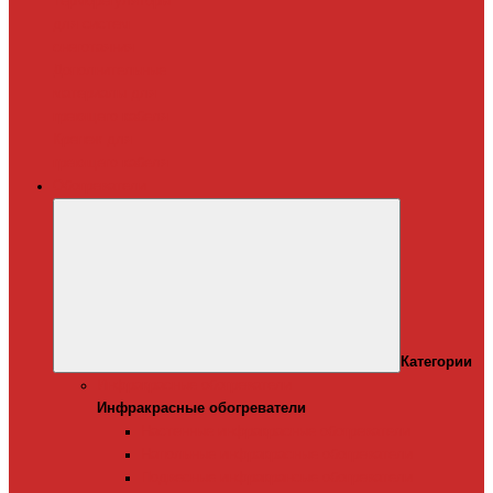
Терморегуляторы
для систем
снеготаяния
Дополнительные
материалы для
греющего кабеля
Крепеж для
греющего кабеля
Обогреватели
Категории
Инфракрасные обогреватели
Инфракрасные обогреватели
Настенные инфракрасные обогреватели
Напольные инфракрасные обогреватели
Подвесные инфракрансые обогреватели