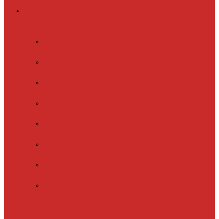
Греющий кабель
Готовые комплекты
для обогрева
Electrolux
EFGPC 2-18
xLayder Pipe
EHL-16
xLayder Pipe
EHL-16CR
xLayder Pipe
EHL-30
xLayder Pipe
EHL-30CR
xLayder Pipe
EHL16-2CT
xLayder Pipe
FM-50CR
xLayder Street
Обогрев внутри
трубы
Обогрев
кровли и водостоков