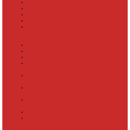
SHTEIN HC 15
SHTEIN HC 20
SHTEIN HC 25
SHTEIN HC 30
xLayder 30R
Саморегулирующийся
греющий кабель
DECKER GRX
DECKER SRF
DECKER SRL
Fine Korea
GRX
Fine Korea
SRF
Fine Korea
SRL
Fine Korea
SRM
SHTEIN SWT
XLayder
EHL/FM