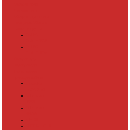
Обогрев пола
(теплый пол)
Обогрев ступеней и
площадок
Обогрев
теплиц и грунта
CALEO
CABLE 10W
CALEO
CABLE 15W
Обогрев труб
водопровода
Резистивный
греющий кабель
Electrolux
EACO 2-30
Gulfstream
ROOF
Gulfstream
SNOW
Miro 30
SHTEIN HC 10