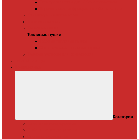
Терморегуляторы для ИК-обогревателей
Керамические инфракрасные обогреватели
Конвекторы электрические
Тепловые завесы
Тепловые пушки
Тепловые пушки
Газовые тепловые пушки
Электрические тепловые пушки
Терморегуляторы для конвекторов
Теплый плинтус
Кондиционеры
Категории
Канальные кондиционеры
Мобильные кондиционеры
Оконные кодиционеры