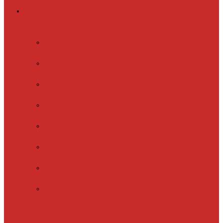
Греющий кабель
Готовые комплекты
для обогрева
Electrolux
EFGPC 2-18
xLayder Pipe
EHL-16
xLayder Pipe
EHL-16CR
xLayder Pipe
EHL-30
xLayder Pipe
EHL-30CR
xLayder Pipe
EHL16-2CT
xLayder Pipe
FM-50CR
xLayder Street
Обогрев внутри
трубы
Обогрев
кровли и водостоков