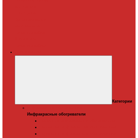
Терморегуляторы
для систем
снеготаяния
Дополнительные
материалы для
греющего кабеля
Крепеж для
греющего кабеля
Обогреватели
Категории
Инфракрасные обогреватели
Инфракрасные обогреватели
Настенные инфракрасные обогреватели
Напольные инфракрасные обогреватели
Подвесные инфракрансые обогреватели