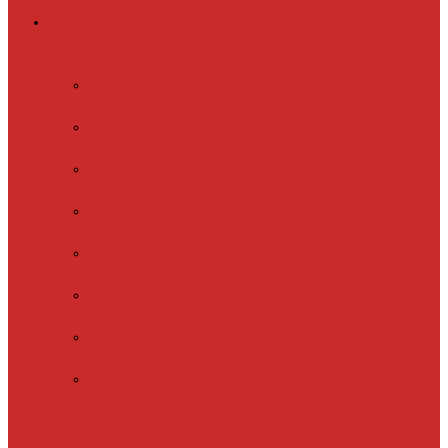
Греющий кабель
Готовые комплекты
для обогрева
Electrolux
EFGPC 2-18
xLayder Pipe
EHL-16
xLayder Pipe
EHL-16CR
xLayder Pipe
EHL-30
xLayder Pipe
EHL-30CR
xLayder Pipe
EHL16-2CT
xLayder Pipe
FM-50CR
xLayder Street
Обогрев внутри
трубы
Обогрев
кровли и водостоков