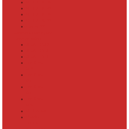
SHTEIN HC 15
SHTEIN HC 20
SHTEIN HC 25
SHTEIN HC 30
xLayder 30R
Саморегулирующийся
греющий кабель
DECKER GRX
DECKER SRF
DECKER SRL
Fine Korea
GRX
Fine Korea
SRF
Fine Korea
SRL
Fine Korea
SRM
SHTEIN SWT
XLayder
EHL/FM