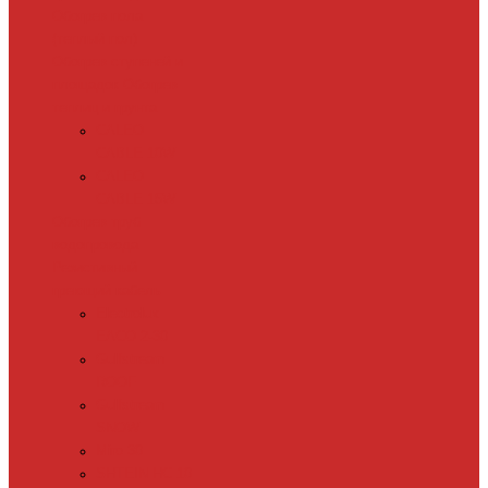
Обогрев пола
(теплый пол)
Обогрев ступеней и
площадок
Обогрев
теплиц и грунта
CALEO
CABLE 10W
CALEO
CABLE 15W
Обогрев труб
водопровода
Резистивный
греющий кабель
Electrolux
EACO 2-30
Gulfstream
ROOF
Gulfstream
SNOW
Miro 30
SHTEIN HC 10