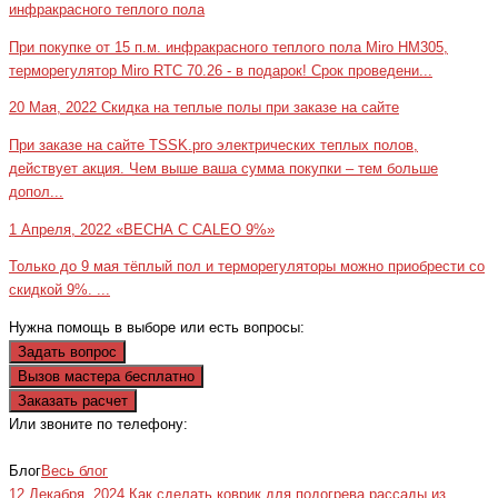
инфракрасного теплого пола
При покупке от 15 п.м. инфракрасного теплого пола Miro HM305,
терморегулятор Miro RTC 70.26 - в подарок! Срок проведени...
20 Мая, 2022
Скидка на теплые полы при заказе на сайте
При заказе на сайте TSSK.pro электрических теплых полов,
действует акция. Чем выше ваша сумма покупки – тем больше
допол...
1 Апреля, 2022
«ВЕСНА С CALEO 9%»
Только до 9 мая тёплый пол и терморегуляторы можно приобрести со
скидкой 9%. ...
Нужна помощь в выборе или есть вопросы:
Задать вопрос
Вызов мастера бесплатно
Заказать расчет
Или звоните по телефону:
+7(473)229-23-00
Блог
Весь блог
12 Декабря, 2024
Как сделать коврик для подогрева рассады из