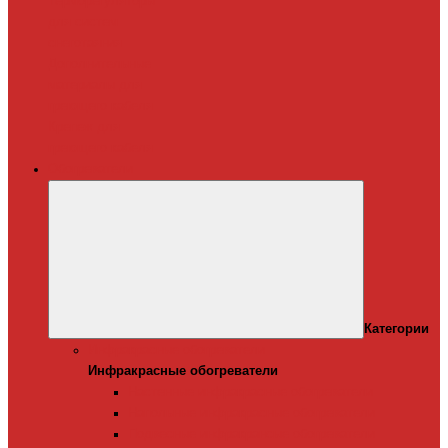
Терморегуляторы
для систем
снеготаяния
Дополнительные
материалы для
греющего кабеля
Крепеж для
греющего кабеля
Обогреватели
Категории
Инфракрасные обогреватели
Инфракрасные обогреватели
Настенные инфракрасные обогреватели
Напольные инфракрасные обогреватели
Подвесные инфракрансые обогреватели