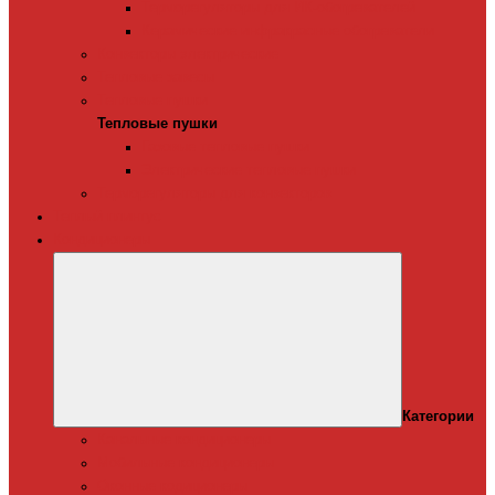
Терморегуляторы для ИК-обогревателей
Керамические инфракрасные обогреватели
Конвекторы электрические
Тепловые завесы
Тепловые пушки
Тепловые пушки
Газовые тепловые пушки
Электрические тепловые пушки
Терморегуляторы для конвекторов
Теплый плинтус
Кондиционеры
Категории
Канальные кондиционеры
Мобильные кондиционеры
Оконные кодиционеры