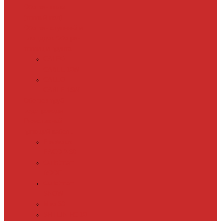
Обогрев пола
(теплый пол)
Обогрев ступеней и
площадок
Обогрев
теплиц и грунта
CALEO
CABLE 10W
CALEO
CABLE 15W
Обогрев труб
водопровода
Резистивный
греющий кабель
Electrolux
EACO 2-30
Gulfstream
ROOF
Gulfstream
SNOW
Miro 30
SHTEIN HC 10