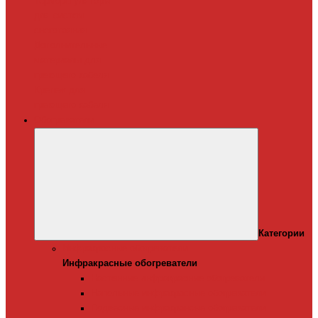
Терморегуляторы
для систем
снеготаяния
Дополнительные
материалы для
греющего кабеля
Крепеж для
греющего кабеля
Обогреватели
Категории
Инфракрасные обогреватели
Инфракрасные обогреватели
Настенные инфракрасные обогреватели
Напольные инфракрасные обогреватели
Подвесные инфракрансые обогреватели