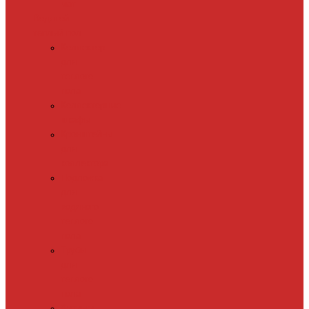
мат
Водяной
теплый пол
Коллектор
для
теплого
пола
Коллекторные
шкафы
Кронштейны
для
коллектора
Подложка
для
водяного
теплого
пола
Трубы
для
теплого
пола
Фитинги