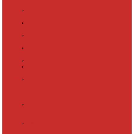
плитку
Под
ламинат
Под
линолеум
Под
паркет
Под
ковролин
Терморегуляторы
Нагревательный
мат
Кабель
для
теплого
пола
Пленочный
теплый
пол
Фольгированный
нагревательный