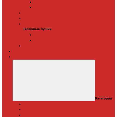
Терморегуляторы для ИК-обогревателей
Керамические инфракрасные обогреватели
Конвекторы электрические
Тепловые завесы
Тепловые пушки
Тепловые пушки
Газовые тепловые пушки
Электрические тепловые пушки
Терморегуляторы для конвекторов
Теплый плинтус
Кондиционеры
Категории
Канальные кондиционеры
Мобильные кондиционеры
Оконные кодиционеры