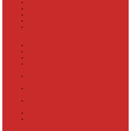
SHTEIN HC 15
SHTEIN HC 20
SHTEIN HC 25
SHTEIN HC 30
xLayder 30R
Саморегулирующийся
греющий кабель
DECKER GRX
DECKER SRF
DECKER SRL
Fine Korea
GRX
Fine Korea
SRF
Fine Korea
SRL
Fine Korea
SRM
SHTEIN SWT
XLayder
EHL/FM