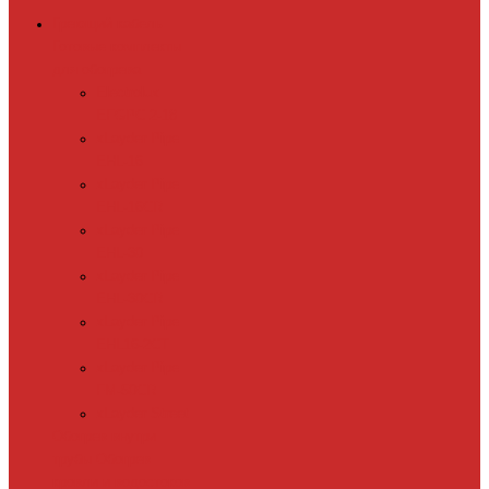
Греющий кабель
Готовые комплекты
для обогрева
Electrolux
EFGPC 2-18
xLayder Pipe
EHL-16
xLayder Pipe
EHL-16CR
xLayder Pipe
EHL-30
xLayder Pipe
EHL-30CR
xLayder Pipe
EHL16-2CT
xLayder Pipe
FM-50CR
xLayder Street
Обогрев внутри
трубы
Обогрев
кровли и водостоков