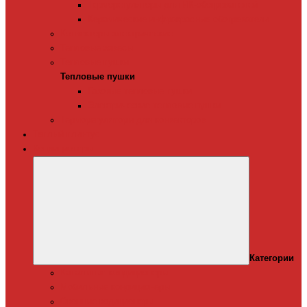
Терморегуляторы для ИК-обогревателей
Керамические инфракрасные обогреватели
Конвекторы электрические
Тепловые завесы
Тепловые пушки
Тепловые пушки
Газовые тепловые пушки
Электрические тепловые пушки
Терморегуляторы для конвекторов
Теплый плинтус
Кондиционеры
Категории
Канальные кондиционеры
Мобильные кондиционеры
Оконные кодиционеры