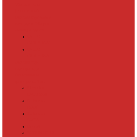
Обогрев пола
(теплый пол)
Обогрев ступеней и
площадок
Обогрев
теплиц и грунта
CALEO
CABLE 10W
CALEO
CABLE 15W
Обогрев труб
водопровода
Резистивный
греющий кабель
Electrolux
EACO 2-30
Gulfstream
ROOF
Gulfstream
SNOW
Miro 30
SHTEIN HC 10