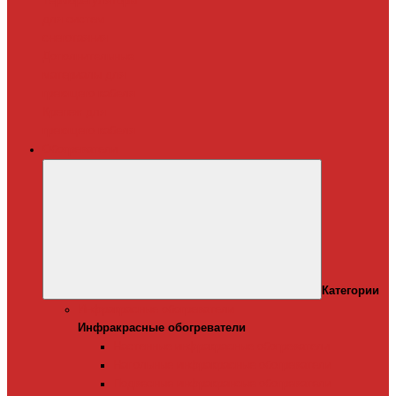
Терморегуляторы
для систем
снеготаяния
Дополнительные
материалы для
греющего кабеля
Крепеж для
греющего кабеля
Обогреватели
Категории
Инфракрасные обогреватели
Инфракрасные обогреватели
Настенные инфракрасные обогреватели
Напольные инфракрасные обогреватели
Подвесные инфракрансые обогреватели