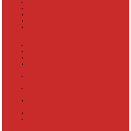
SHTEIN HC 15
SHTEIN HC 20
SHTEIN HC 25
SHTEIN HC 30
xLayder 30R
Саморегулирующийся
греющий кабель
DECKER GRX
DECKER SRF
DECKER SRL
Fine Korea
GRX
Fine Korea
SRF
Fine Korea
SRL
Fine Korea
SRM
SHTEIN SWT
XLayder
EHL/FM