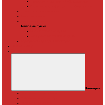
Терморегуляторы для ИК-обогревателей
Керамические инфракрасные обогреватели
Конвекторы электрические
Тепловые завесы
Тепловые пушки
Тепловые пушки
Газовые тепловые пушки
Электрические тепловые пушки
Терморегуляторы для конвекторов
Теплый плинтус
Кондиционеры
Категории
Канальные кондиционеры
Мобильные кондиционеры
Оконные кодиционеры