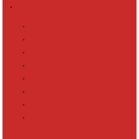
Греющий кабель
Готовые комплекты
для обогрева
Electrolux
EFGPC 2-18
xLayder Pipe
EHL-16
xLayder Pipe
EHL-16CR
xLayder Pipe
EHL-30
xLayder Pipe
EHL-30CR
xLayder Pipe
EHL16-2CT
xLayder Pipe
FM-50CR
xLayder Street
Обогрев внутри
трубы
Обогрев
кровли и водостоков