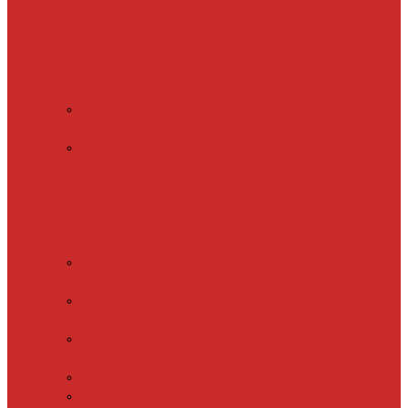
Обогрев пола
(теплый пол)
Обогрев ступеней и
площадок
Обогрев
теплиц и грунта
CALEO
CABLE 10W
CALEO
CABLE 15W
Обогрев труб
водопровода
Резистивный
греющий кабель
Electrolux
EACO 2-30
Gulfstream
ROOF
Gulfstream
SNOW
Miro 30
SHTEIN HC 10