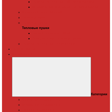
Терморегуляторы для ИК-обогревателей
Керамические инфракрасные обогреватели
Конвекторы электрические
Тепловые завесы
Тепловые пушки
Тепловые пушки
Газовые тепловые пушки
Электрические тепловые пушки
Терморегуляторы для конвекторов
Теплый плинтус
Кондиционеры
Категории
Канальные кондиционеры
Мобильные кондиционеры
Оконные кодиционеры