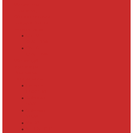
Обогрев пола
(теплый пол)
Обогрев ступеней и
площадок
Обогрев
теплиц и грунта
CALEO
CABLE 10W
CALEO
CABLE 15W
Обогрев труб
водопровода
Резистивный
греющий кабель
Electrolux
EACO 2-30
Gulfstream
ROOF
Gulfstream
SNOW
Miro 30
SHTEIN HC 10