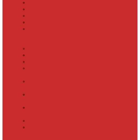
SHTEIN HC 15
SHTEIN HC 20
SHTEIN HC 25
SHTEIN HC 30
xLayder 30R
Саморегулирующийся
греющий кабель
DECKER GRX
DECKER SRF
DECKER SRL
Fine Korea
GRX
Fine Korea
SRF
Fine Korea
SRL
Fine Korea
SRM
SHTEIN SWT
XLayder
EHL/FM