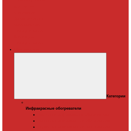
Терморегуляторы
для систем
снеготаяния
Дополнительные
материалы для
греющего кабеля
Крепеж для
греющего кабеля
Обогреватели
Категории
Инфракрасные обогреватели
Инфракрасные обогреватели
Настенные инфракрасные обогреватели
Напольные инфракрасные обогреватели
Подвесные инфракрансые обогреватели