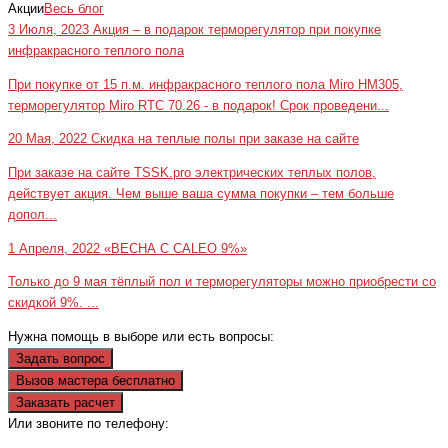
Акции
Весь блог
3 Июля, 2023
Акция – в подарок терморегулятор при покупке
инфракрасного теплого пола
При покупке от 15 п.м. инфракрасного теплого пола Miro HM305,
терморегулятор Miro RTC 70.26 - в подарок! Срок проведени...
20 Мая, 2022
Скидка на теплые полы при заказе на сайте
При заказе на сайте TSSK.pro электрических теплых полов,
действует акция. Чем выше ваша сумма покупки – тем больше
допол...
1 Апреля, 2022
«ВЕСНА С CALEO 9%»
Только до 9 мая тёплый пол и терморегуляторы можно приобрести со
скидкой 9%. ...
Нужна помощь в выборе или есть вопросы:
Задать вопрос
Вызов мастера бесплатно
Заказать расчет
Или звоните по телефону:
+7(473)229-23-00