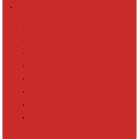
Греющий кабель
Готовые комплекты
для обогрева
Electrolux
EFGPC 2-18
xLayder Pipe
EHL-16
xLayder Pipe
EHL-16CR
xLayder Pipe
EHL-30
xLayder Pipe
EHL-30CR
xLayder Pipe
EHL16-2CT
xLayder Pipe
FM-50CR
xLayder Street
Обогрев внутри
трубы
Обогрев
кровли и водостоков