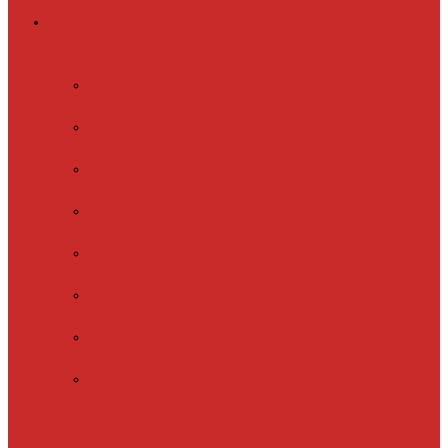
Греющий кабель
Готовые комплекты
для обогрева
Electrolux
EFGPC 2-18
xLayder Pipe
EHL-16
xLayder Pipe
EHL-16CR
xLayder Pipe
EHL-30
xLayder Pipe
EHL-30CR
xLayder Pipe
EHL16-2CT
xLayder Pipe
FM-50CR
xLayder Street
Обогрев внутри
трубы
Обогрев
кровли и водостоков