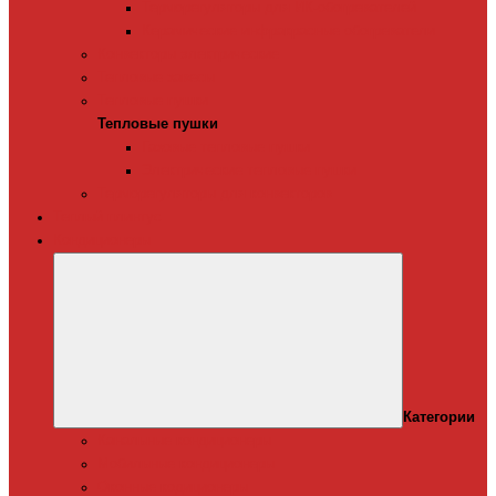
Терморегуляторы для ИК-обогревателей
Керамические инфракрасные обогреватели
Конвекторы электрические
Тепловые завесы
Тепловые пушки
Тепловые пушки
Газовые тепловые пушки
Электрические тепловые пушки
Терморегуляторы для конвекторов
Теплый плинтус
Кондиционеры
Категории
Канальные кондиционеры
Мобильные кондиционеры
Оконные кодиционеры