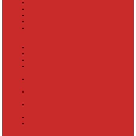
SHTEIN HC 15
SHTEIN HC 20
SHTEIN HC 25
SHTEIN HC 30
xLayder 30R
Саморегулирующийся
греющий кабель
DECKER GRX
DECKER SRF
DECKER SRL
Fine Korea
GRX
Fine Korea
SRF
Fine Korea
SRL
Fine Korea
SRM
SHTEIN SWT
XLayder
EHL/FM