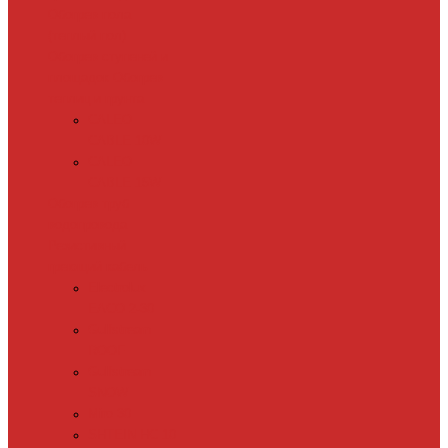
Обогрев пола
(теплый пол)
Обогрев ступеней и
площадок
Обогрев
теплиц и грунта
CALEO
CABLE 10W
CALEO
CABLE 15W
Обогрев труб
водопровода
Резистивный
греющий кабель
Electrolux
EACO 2-30
Gulfstream
ROOF
Gulfstream
SNOW
Miro 30
SHTEIN HC 10