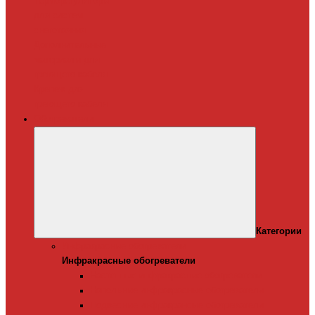
Терморегуляторы
для систем
снеготаяния
Дополнительные
материалы для
греющего кабеля
Крепеж для
греющего кабеля
Обогреватели
Категории
Инфракрасные обогреватели
Инфракрасные обогреватели
Настенные инфракрасные обогреватели
Напольные инфракрасные обогреватели
Подвесные инфракрансые обогреватели