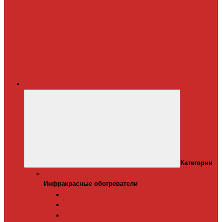
Терморегуляторы
для систем
снеготаяния
Дополнительные
материалы для
греющего кабеля
Крепеж для
греющего кабеля
Обогреватели
Категории
Инфракрасные обогреватели
Инфракрасные обогреватели
Настенные инфракрасные обогреватели
Напольные инфракрасные обогреватели
Подвесные инфракрансые обогреватели