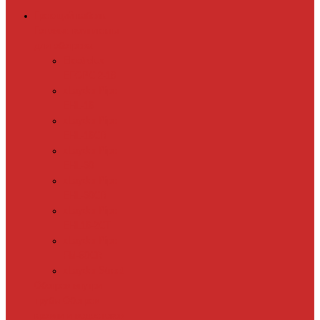
Греющий кабель
Готовые комплекты
для обогрева
Electrolux
EFGPC 2-18
xLayder Pipe
EHL-16
xLayder Pipe
EHL-16CR
xLayder Pipe
EHL-30
xLayder Pipe
EHL-30CR
xLayder Pipe
EHL16-2CT
xLayder Pipe
FM-50CR
xLayder Street
Обогрев внутри
трубы
Обогрев
кровли и водостоков