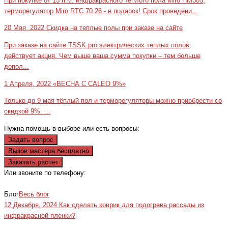
При покупке от 15 п.м. инфракрасного теплого пола Miro HM305,
терморегулятор Miro RTC 70.26 - в подарок! Срок проведени...
20 Мая, 2022
Скидка на теплые полы при заказе на сайте
При заказе на сайте TSSK.pro электрических теплых полов,
действует акция. Чем выше ваша сумма покупки – тем больше
допол...
1 Апреля, 2022
«ВЕСНА С CALEO 9%»
Только до 9 мая тёплый пол и терморегуляторы можно приобрести со
скидкой 9%. ...
Нужна помощь в выборе или есть вопросы:
Задать вопрос
Вызов мастера бесплатно
Заказать расчет
Или звоните по телефону:
+7(473)229-23-00
Блог
Весь блог
12 Декабря, 2024
Как сделать коврик для подогрева рассады из
инфракрасной пленки?