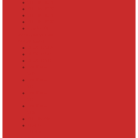
SHTEIN HC 15
SHTEIN HC 20
SHTEIN HC 25
SHTEIN HC 30
xLayder 30R
Саморегулирующийся
греющий кабель
DECKER GRX
DECKER SRF
DECKER SRL
Fine Korea
GRX
Fine Korea
SRF
Fine Korea
SRL
Fine Korea
SRM
SHTEIN SWT
XLayder
EHL/FM