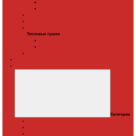
Терморегуляторы для ИК-обогревателей
Керамические инфракрасные обогреватели
Конвекторы электрические
Тепловые завесы
Тепловые пушки
Тепловые пушки
Газовые тепловые пушки
Электрические тепловые пушки
Терморегуляторы для конвекторов
Теплый плинтус
Кондиционеры
Категории
Канальные кондиционеры
Мобильные кондиционеры
Оконные кодиционеры