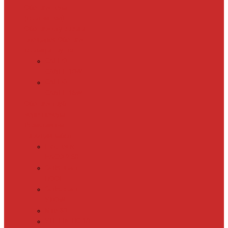
Обогрев пола
(теплый пол)
Обогрев ступеней и
площадок
Обогрев
теплиц и грунта
CALEO
CABLE 10W
CALEO
CABLE 15W
Обогрев труб
водопровода
Резистивный
греющий кабель
Electrolux
EACO 2-30
Gulfstream
ROOF
Gulfstream
SNOW
Miro 30
SHTEIN HC 10