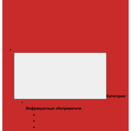
Терморегуляторы
для систем
снеготаяния
Дополнительные
материалы для
греющего кабеля
Крепеж для
греющего кабеля
Обогреватели
Категории
Инфракрасные обогреватели
Инфракрасные обогреватели
Настенные инфракрасные обогреватели
Напольные инфракрасные обогреватели
Подвесные инфракрансые обогреватели