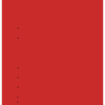
Обогрев пола
(теплый пол)
Обогрев ступеней и
площадок
Обогрев
теплиц и грунта
CALEO
CABLE 10W
CALEO
CABLE 15W
Обогрев труб
водопровода
Резистивный
греющий кабель
Electrolux
EACO 2-30
Gulfstream
ROOF
Gulfstream
SNOW
Miro 30
SHTEIN HC 10