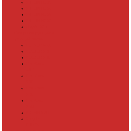
SHTEIN HC 15
SHTEIN HC 20
SHTEIN HC 25
SHTEIN HC 30
xLayder 30R
Саморегулирующийся
греющий кабель
DECKER GRX
DECKER SRF
DECKER SRL
Fine Korea
GRX
Fine Korea
SRF
Fine Korea
SRL
Fine Korea
SRM
SHTEIN SWT
XLayder
EHL/FM