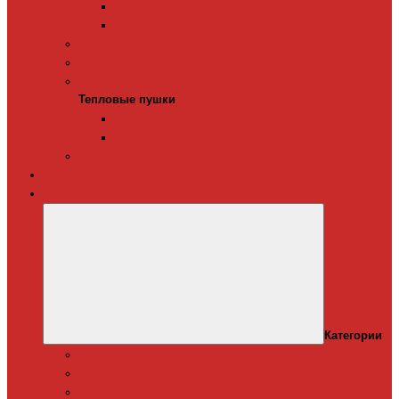
Терморегуляторы для ИК-обогревателей
Керамические инфракрасные обогреватели
Конвекторы электрические
Тепловые завесы
Тепловые пушки
Тепловые пушки
Газовые тепловые пушки
Электрические тепловые пушки
Терморегуляторы для конвекторов
Теплый плинтус
Кондиционеры
Категории
Канальные кондиционеры
Мобильные кондиционеры
Оконные кодиционеры