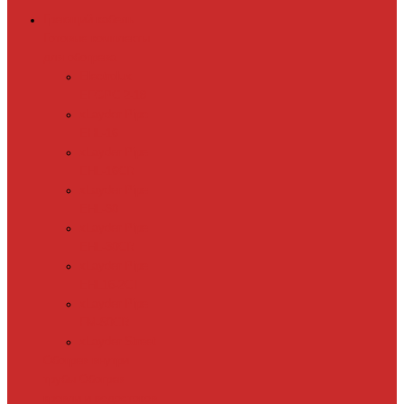
Греющий кабель
Готовые комплекты
для обогрева
Electrolux
EFGPC 2-18
xLayder Pipe
EHL-16
xLayder Pipe
EHL-16CR
xLayder Pipe
EHL-30
xLayder Pipe
EHL-30CR
xLayder Pipe
EHL16-2CT
xLayder Pipe
FM-50CR
xLayder Street
Обогрев внутри
трубы
Обогрев
кровли и водостоков