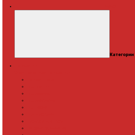
Меню
Категории
Теплый пол
Электрический теплый пол
Теплая стена
Под плитку
Под ламинат
Под линолеум
Под паркет
Под ковролин
Терморегуляторы
Нагревательный мат