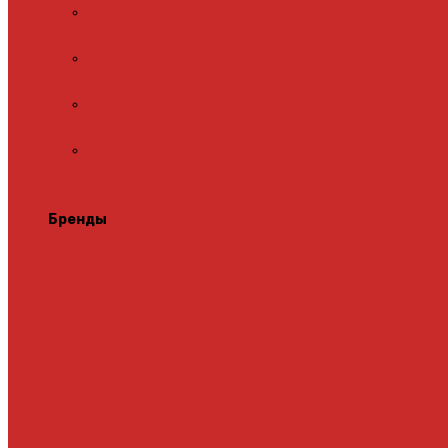
Адаптеры для встраиваемых
терморегуляторов
Монтажные комплекты для пленочного
теплого пола
Перфорированная лента для монтажа
теплого пола
Подложка для инфракрасного
пленочного теплого пола
Теплая стена
Бренды