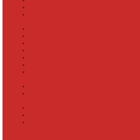
Кабель для теплого пола
Пленочный теплый пол
Фольгированный нагревательный мат
Водяной теплый пол
Коллектор для теплого пола
Коллекторные шкафы
Кронштейны для коллектора
Подложка для водяного теплого пола
Трубы для теплого пола
Фитинги для коллекторов
Циркуляционные насосы
Терморегуляторы
Встраиваемые терморегуляторы
Встраиваемые терморегуляторы в
рамку
Накладные терморегуляторы
Терморегуляторы на DIN-рейку
Датчики температуры
Дополнительные материалы для теплого
пола