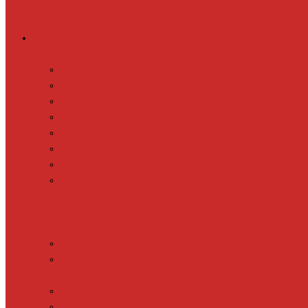
Греющий кабель
Готовые комплекты для обогрева
Electrolux EFGPC 2-18
xLayder Pipe EHL-16
xLayder Pipe EHL-16CR
xLayder Pipe EHL-30
xLayder Pipe EHL-30CR
xLayder Pipe EHL16-2CT
xLayder Pipe FM-50CR
xLayder Street
Обогрев внутри трубы
Обогрев кровли и водостоков
Обогрев пола (теплый пол)
Обогрев ступеней и площадок
Обогрев теплиц и грунта
CALEO CABLE 10W
CALEO CABLE 15W
Обогрев труб водопровода
Резистивный греющий кабель
Electrolux EACO 2-30
Gulfstream ROOF