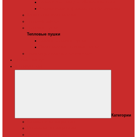
Терморегуляторы для ИК-обогревателей
Керамические инфракрасные обогреватели
Конвекторы электрические
Тепловые завесы
Тепловые пушки
Тепловые пушки
Газовые тепловые пушки
Электрические тепловые пушки
Терморегуляторы для конвекторов
Теплый плинтус
Кондиционеры
Категории
Канальные кондиционеры
Мобильные кондиционеры
Оконные кодиционеры