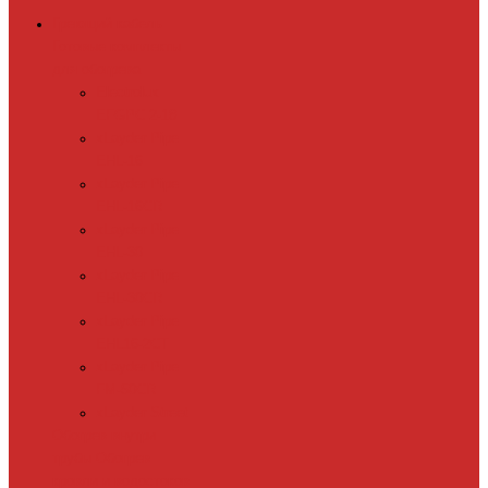
Греющий кабель
Готовые комплекты
для обогрева
Electrolux
EFGPC 2-18
xLayder Pipe
EHL-16
xLayder Pipe
EHL-16CR
xLayder Pipe
EHL-30
xLayder Pipe
EHL-30CR
xLayder Pipe
EHL16-2CT
xLayder Pipe
FM-50CR
xLayder Street
Обогрев внутри
трубы
Обогрев
кровли и водостоков