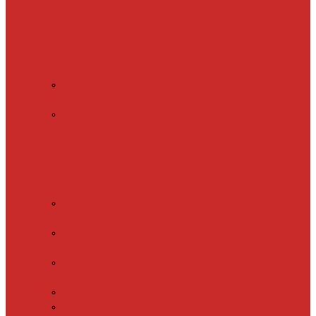
Обогрев пола
(теплый пол)
Обогрев ступеней и
площадок
Обогрев
теплиц и грунта
CALEO
CABLE 10W
CALEO
CABLE 15W
Обогрев труб
водопровода
Резистивный
греющий кабель
Electrolux
EACO 2-30
Gulfstream
ROOF
Gulfstream
SNOW
Miro 30
SHTEIN HC 10