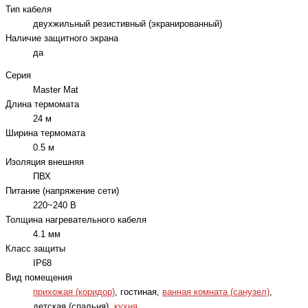
Тип кабеля
двухжильный резистивный (экранированный)
Наличие защитного экрана
да
Серия
Master Mat
Длина термомата
24 м
Ширина термомата
0.5 м
Изоляция внешняя
ПВХ
Питание (напряжение сети)
220~240 В
Толщина нагревательного кабеля
4.1 мм
Класс защиты
IP68
Вид помещения
прихожая (коридор)
, гостиная,
ванная комната (санузел)
,
детская (спальня),
кухня