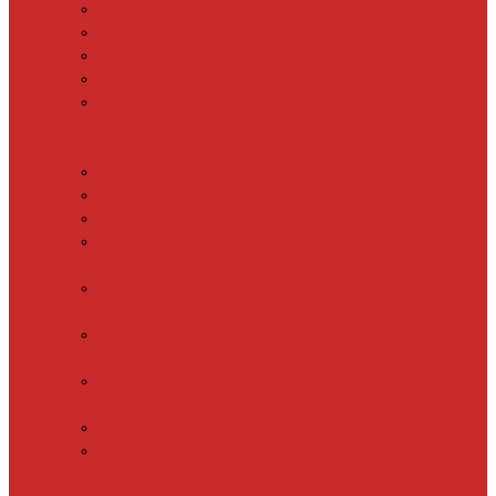
SHTEIN HC 15
SHTEIN HC 20
SHTEIN HC 25
SHTEIN HC 30
xLayder 30R
Саморегулирующийся
греющий кабель
DECKER GRX
DECKER SRF
DECKER SRL
Fine Korea
GRX
Fine Korea
SRF
Fine Korea
SRL
Fine Korea
SRM
SHTEIN SWT
XLayder
EHL/FM