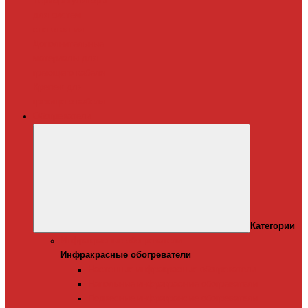
Терморегуляторы
для систем
снеготаяния
Дополнительные
материалы для
греющего кабеля
Крепеж для
греющего кабеля
Обогреватели
Категории
Инфракрасные обогреватели
Инфракрасные обогреватели
Настенные инфракрасные обогреватели
Напольные инфракрасные обогреватели
Подвесные инфракрансые обогреватели