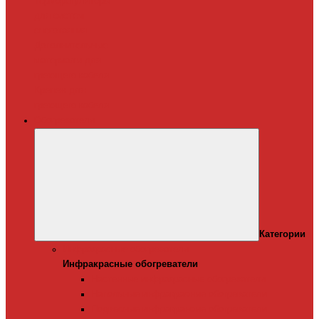
Терморегуляторы
для систем
снеготаяния
Дополнительные
материалы для
греющего кабеля
Крепеж для
греющего кабеля
Обогреватели
Категории
Инфракрасные обогреватели
Инфракрасные обогреватели
Настенные инфракрасные обогреватели
Напольные инфракрасные обогреватели
Подвесные инфракрансые обогреватели