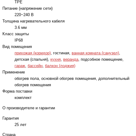
TPE
Питание (напряжение сети)
220~240 В
Толщина нагревательного кабеля
3.6 мм
Класс защиты
IP68
Вид помещения
прихожая (коридор)
, гостиная,
ванная комната (санузел)
,
детская (спальня),
кухня
,
веранда
, подсобное помещение,
гараж
,
бассейн
,
балкон (лоджия)
Применение
обогрев пола, основной обогрев помещения, дополнительный
обогрев помещения
Форма поставки
комплект
О производителе и гарантии
Гарантия
25 лет
Страна