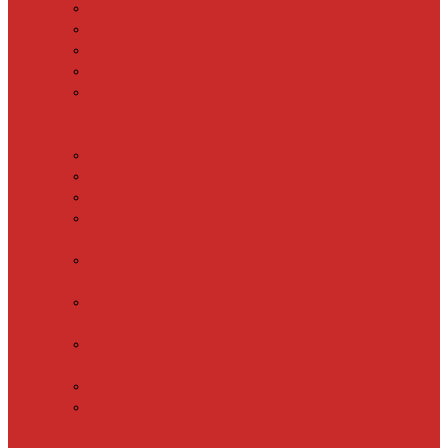
SHTEIN HC 15
SHTEIN HC 20
SHTEIN HC 25
SHTEIN HC 30
xLayder 30R
Саморегулирующийся
греющий кабель
DECKER GRX
DECKER SRF
DECKER SRL
Fine Korea
GRX
Fine Korea
SRF
Fine Korea
SRL
Fine Korea
SRM
SHTEIN SWT
XLayder
EHL/FM