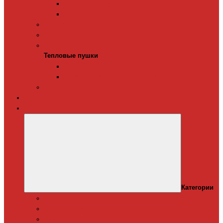
Терморегуляторы для ИК-обогревателей
Керамические инфракрасные обогреватели
Конвекторы электрические
Тепловые завесы
Тепловые пушки
Тепловые пушки
Газовые тепловые пушки
Электрические тепловые пушки
Терморегуляторы для конвекторов
Теплый плинтус
Кондиционеры
Категории
Канальные кондиционеры
Мобильные кондиционеры
Оконные кодиционеры