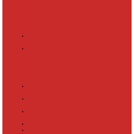
Обогрев пола
(теплый пол)
Обогрев ступеней и
площадок
Обогрев
теплиц и грунта
CALEO
CABLE 10W
CALEO
CABLE 15W
Обогрев труб
водопровода
Резистивный
греющий кабель
Electrolux
EACO 2-30
Gulfstream
ROOF
Gulfstream
SNOW
Miro 30
SHTEIN HC 10