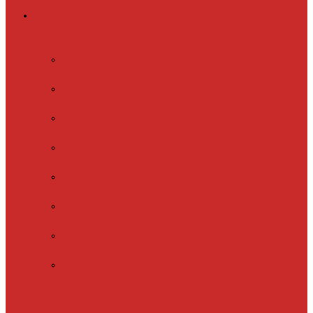
Греющий кабель
Готовые комплекты
для обогрева
Electrolux
EFGPC 2-18
xLayder Pipe
EHL-16
xLayder Pipe
EHL-16CR
xLayder Pipe
EHL-30
xLayder Pipe
EHL-30CR
xLayder Pipe
EHL16-2CT
xLayder Pipe
FM-50CR
xLayder Street
Обогрев внутри
трубы
Обогрев
кровли и водостоков