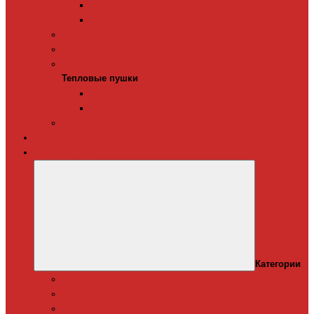
Терморегуляторы для ИК-обогревателей
Керамические инфракрасные обогреватели
Конвекторы электрические
Тепловые завесы
Тепловые пушки
Тепловые пушки
Газовые тепловые пушки
Электрические тепловые пушки
Терморегуляторы для конвекторов
Теплый плинтус
Кондиционеры
Категории
Канальные кондиционеры
Мобильные кондиционеры
Оконные кодиционеры