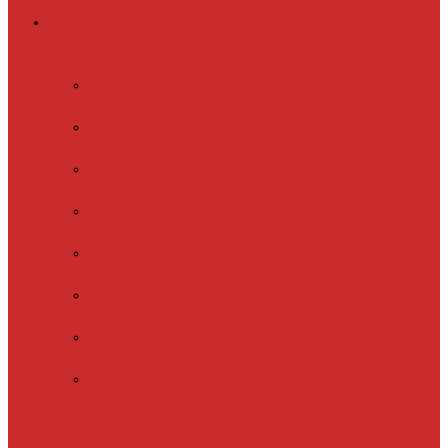
Греющий кабель
Готовые комплекты
для обогрева
Electrolux
EFGPC 2-18
xLayder Pipe
EHL-16
xLayder Pipe
EHL-16CR
xLayder Pipe
EHL-30
xLayder Pipe
EHL-30CR
xLayder Pipe
EHL16-2CT
xLayder Pipe
FM-50CR
xLayder Street
Обогрев внутри
трубы
Обогрев
кровли и водостоков