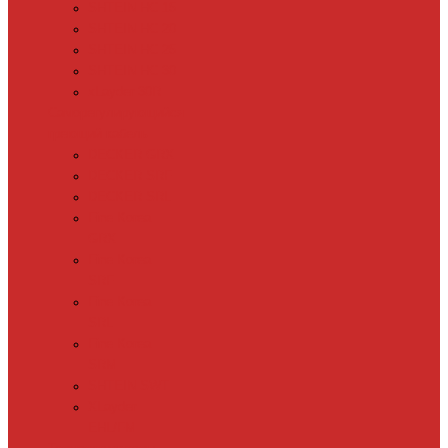
SHTEIN HC 15
SHTEIN HC 20
SHTEIN HC 25
SHTEIN HC 30
xLayder 30R
Саморегулирующийся
греющий кабель
DECKER GRX
DECKER SRF
DECKER SRL
Fine Korea
GRX
Fine Korea
SRF
Fine Korea
SRL
Fine Korea
SRM
SHTEIN SWT
XLayder
EHL/FM