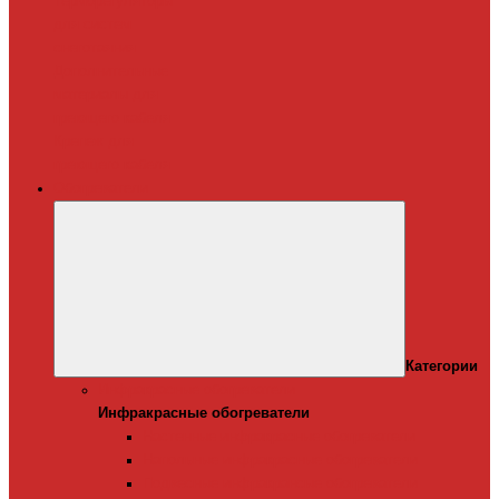
Терморегуляторы
для систем
снеготаяния
Дополнительные
материалы для
греющего кабеля
Крепеж для
греющего кабеля
Обогреватели
Категории
Инфракрасные обогреватели
Инфракрасные обогреватели
Настенные инфракрасные обогреватели
Напольные инфракрасные обогреватели
Подвесные инфракрансые обогреватели