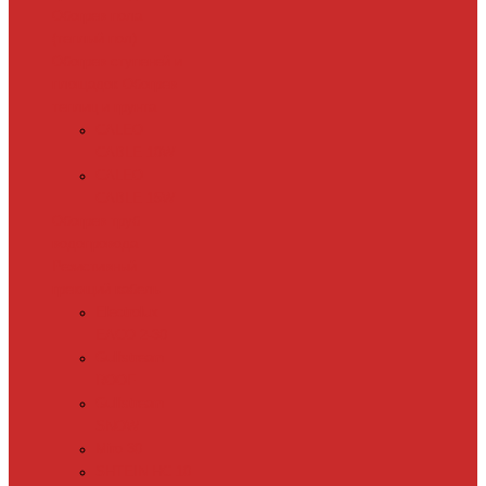
Обогрев пола
(теплый пол)
Обогрев ступеней и
площадок
Обогрев
теплиц и грунта
CALEO
CABLE 10W
CALEO
CABLE 15W
Обогрев труб
водопровода
Резистивный
греющий кабель
Electrolux
EACO 2-30
Gulfstream
ROOF
Gulfstream
SNOW
Miro 30
SHTEIN HC 10