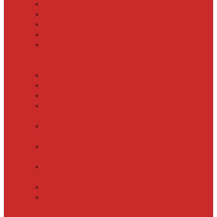
SHTEIN HC 15
SHTEIN HC 20
SHTEIN HC 25
SHTEIN HC 30
xLayder 30R
Саморегулирующийся
греющий кабель
DECKER GRX
DECKER SRF
DECKER SRL
Fine Korea
GRX
Fine Korea
SRF
Fine Korea
SRL
Fine Korea
SRM
SHTEIN SWT
XLayder
EHL/FM