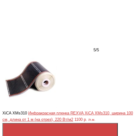
5/5
XiCA XMs310
Инфракрасная пленка REXVA XiCA XMs310, ширина 100
см, длина от 1 м (на отрез), 220 Вт/м2
1100 р.
/п.м.