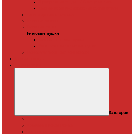
Терморегуляторы для ИК-обогревателей
Керамические инфракрасные обогреватели
Конвекторы электрические
Тепловые завесы
Тепловые пушки
Тепловые пушки
Газовые тепловые пушки
Электрические тепловые пушки
Терморегуляторы для конвекторов
Теплый плинтус
Кондиционеры
Категории
Канальные кондиционеры
Мобильные кондиционеры
Оконные кодиционеры