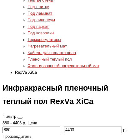
Теплая стена
Под плитку
Под ламинат
Под линолеум
Под паркет
Под ковролин
Терморегуляторы
Нагревательный мат
Кабель для теплого пола
Пленочный теплый пол
Фольгированный нагревательный мат
RexVa XiCa
Инфракрасный пленочный
теплый пол RexVa XiCa
Фильтр
880
-
4403
р.
Цена
-
р.
Производитель