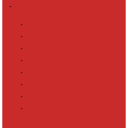
Греющий кабель
Готовые комплекты
для обогрева
Electrolux
EFGPC 2-18
xLayder Pipe
EHL-16
xLayder Pipe
EHL-16CR
xLayder Pipe
EHL-30
xLayder Pipe
EHL-30CR
xLayder Pipe
EHL16-2CT
xLayder Pipe
FM-50CR
xLayder Street
Обогрев внутри
трубы
Обогрев
кровли и водостоков