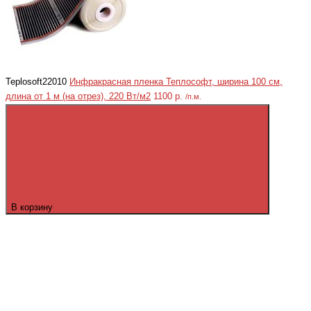
Teplosoft22010
Инфракрасная пленка Теплософт, ширина 100 см,
длина от 1 м (на отрез), 220 Вт/м2
1100 р.
/п.м.
В корзину