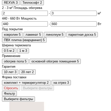
REXVA
3
Теплософт
2
2
-
3
м²
Площадь обогрева
-
м²
440
-
660
Вт
Мощность
-
Вт
Под покрытие
ковролин
5
ламинат
5
линолеум
5
паркетная доска
5
ПВХ плитка (кварцвинил)
5
Ширина термомата
0.5 м
2
1 м
3
Применение
обогрев пола
5
основной обогрев помещения
5
Гарантия
10 лет
3
20 лет
2
Форма поставки
комплект + терморегулятор
2
на отрез
3
Сбросить
Выберите фильтры
Фильтр
Выберите фильтры