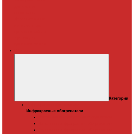
Терморегуляторы
для систем
снеготаяния
Дополнительные
материалы для
греющего кабеля
Крепеж для
греющего кабеля
Обогреватели
Категории
Инфракрасные обогреватели
Инфракрасные обогреватели
Настенные инфракрасные обогреватели
Напольные инфракрасные обогреватели
Подвесные инфракрансые обогреватели