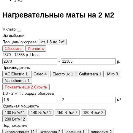
2 м2
Нагревательные маты на 2 м2
Фильтр
Вы выбрали:
от 1.8 до 2м²
Площадь обогрева:
Сбросить
Уточнить
2870
-
12365
р.
Цена
-
р.
Производитель
AC Electric
1
Caleo
4
Electrolux
1
Gulfstream
1
Miro
3
Nanothermal
1
Показать еще 2
Скрыть
1.8
-
2
м²
Площадь обогрева
-
м²
Удельная мощность
130 Вт/м²
1
140 Вт/м²
1
150 Вт/м²
7
180 Вт/м²
2
200 Вт/м²
2
Под покрытие
керамогранит
12
ковролин
2
ламинат
1
линолеум
2