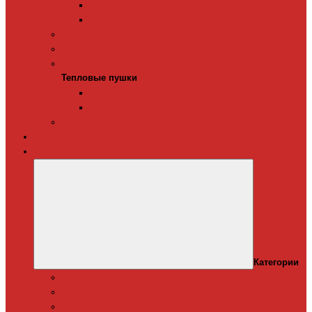
Терморегуляторы для ИК-обогревателей
Керамические инфракрасные обогреватели
Конвекторы электрические
Тепловые завесы
Тепловые пушки
Тепловые пушки
Газовые тепловые пушки
Электрические тепловые пушки
Терморегуляторы для конвекторов
Теплый плинтус
Кондиционеры
Категории
Канальные кондиционеры
Мобильные кондиционеры
Оконные кодиционеры