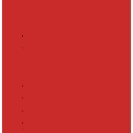
Обогрев пола
(теплый пол)
Обогрев ступеней и
площадок
Обогрев
теплиц и грунта
CALEO
CABLE 10W
CALEO
CABLE 15W
Обогрев труб
водопровода
Резистивный
греющий кабель
Electrolux
EACO 2-30
Gulfstream
ROOF
Gulfstream
SNOW
Miro 30
SHTEIN HC 10