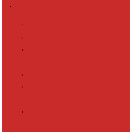
Греющий кабель
Готовые комплекты
для обогрева
Electrolux
EFGPC 2-18
xLayder Pipe
EHL-16
xLayder Pipe
EHL-16CR
xLayder Pipe
EHL-30
xLayder Pipe
EHL-30CR
xLayder Pipe
EHL16-2CT
xLayder Pipe
FM-50CR
xLayder Street
Обогрев внутри
трубы
Обогрев
кровли и водостоков