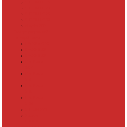
SHTEIN HC 15
SHTEIN HC 20
SHTEIN HC 25
SHTEIN HC 30
xLayder 30R
Саморегулирующийся
греющий кабель
DECKER GRX
DECKER SRF
DECKER SRL
Fine Korea
GRX
Fine Korea
SRF
Fine Korea
SRL
Fine Korea
SRM
SHTEIN SWT
XLayder
EHL/FM