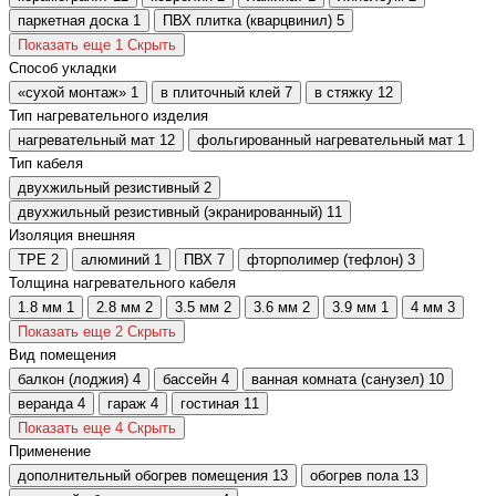
паркетная доска
1
ПВХ плитка (кварцвинил)
5
Показать еще 1
Скрыть
Способ укладки
«сухой монтаж»
1
в плиточный клей
7
в стяжку
12
Тип нагревательного изделия
нагревательный мат
12
фольгированный нагревательный мат
1
Тип кабеля
двухжильный резистивный
2
двухжильный резистивный (экранированный)
11
Изоляция внешняя
TPE
2
алюминий
1
ПВХ
7
фторполимер (тефлон)
3
Толщина нагревательного кабеля
1.8 мм
1
2.8 мм
2
3.5 мм
2
3.6 мм
2
3.9 мм
1
4 мм
3
Показать еще 2
Скрыть
Вид помещения
балкон (лоджия)
4
бассейн
4
ванная комната (санузел)
10
веранда
4
гараж
4
гостиная
11
Показать еще 4
Скрыть
Применение
дополнительный обогрев помещения
13
обогрев пола
13