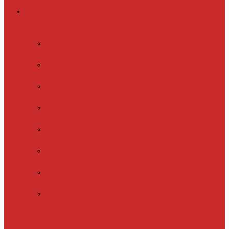
Греющий кабель
Готовые комплекты
для обогрева
Electrolux
EFGPC 2-18
xLayder Pipe
EHL-16
xLayder Pipe
EHL-16CR
xLayder Pipe
EHL-30
xLayder Pipe
EHL-30CR
xLayder Pipe
EHL16-2CT
xLayder Pipe
FM-50CR
xLayder Street
Обогрев внутри
трубы
Обогрев
кровли и водостоков