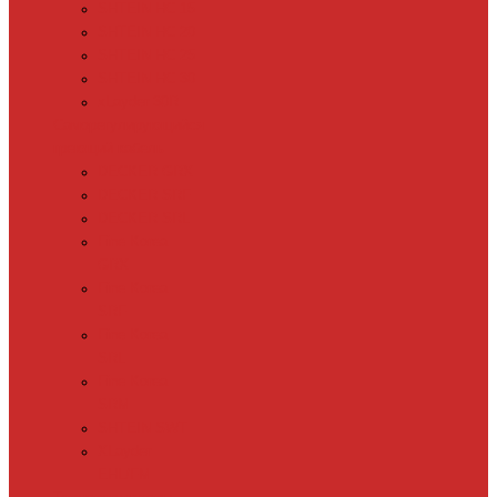
SHTEIN HC 15
SHTEIN HC 20
SHTEIN HC 25
SHTEIN HC 30
xLayder 30R
Саморегулирующийся
греющий кабель
DECKER GRX
DECKER SRF
DECKER SRL
Fine Korea
GRX
Fine Korea
SRF
Fine Korea
SRL
Fine Korea
SRM
SHTEIN SWT
XLayder
EHL/FM