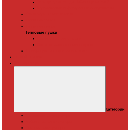
Терморегуляторы для ИК-обогревателей
Керамические инфракрасные обогреватели
Конвекторы электрические
Тепловые завесы
Тепловые пушки
Тепловые пушки
Газовые тепловые пушки
Электрические тепловые пушки
Терморегуляторы для конвекторов
Теплый плинтус
Кондиционеры
Категории
Канальные кондиционеры
Мобильные кондиционеры
Оконные кодиционеры