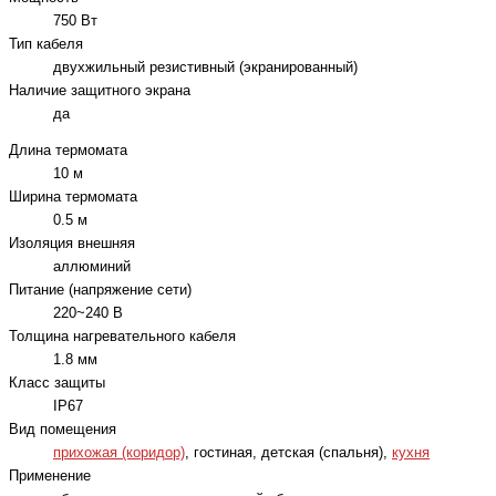
750 Вт
Тип кабеля
двухжильный резистивный (экранированный)
Наличие защитного экрана
да
Длина термомата
10 м
Ширина термомата
0.5 м
Изоляция внешняя
аллюминий
Питание (напряжение сети)
220~240 В
Толщина нагревательного кабеля
1.8 мм
Класс защиты
IP67
Вид помещения
прихожая (коридор)
, гостиная, детская (спальня),
кухня
Применение