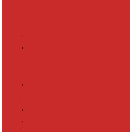
Обогрев пола
(теплый пол)
Обогрев ступеней и
площадок
Обогрев
теплиц и грунта
CALEO
CABLE 10W
CALEO
CABLE 15W
Обогрев труб
водопровода
Резистивный
греющий кабель
Electrolux
EACO 2-30
Gulfstream
ROOF
Gulfstream
SNOW
Miro 30
SHTEIN HC 10