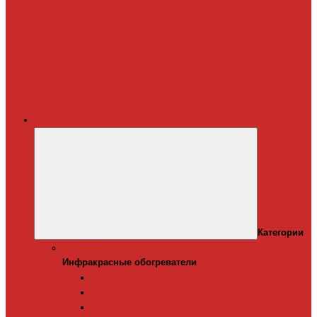
Терморегуляторы
для систем
снеготаяния
Дополнительные
материалы для
греющего кабеля
Крепеж для
греющего кабеля
Обогреватели
Категории
Инфракрасные обогреватели
Инфракрасные обогреватели
Настенные инфракрасные обогреватели
Напольные инфракрасные обогреватели
Подвесные инфракрансые обогреватели