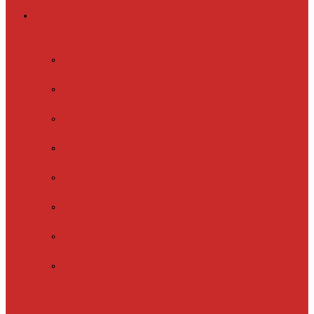
Греющий кабель
Готовые комплекты
для обогрева
Electrolux
EFGPC 2-18
xLayder Pipe
EHL-16
xLayder Pipe
EHL-16CR
xLayder Pipe
EHL-30
xLayder Pipe
EHL-30CR
xLayder Pipe
EHL16-2CT
xLayder Pipe
FM-50CR
xLayder Street
Обогрев внутри
трубы
Обогрев
кровли и водостоков