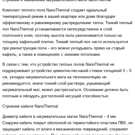
Строение и назначение нагревательного мата NanoThermal
Комплект теплого пола NanoThermal создает идеальный
температурный режим в вашей квартире или доме благодаря
эффективному и равномерному распределению тепла. Тонкий теплый
пол NanoThermal устанавливается непосредственно в слой
плиточного клея, поэтому высота пола увеличивается только на
толщину кафельной плитки. Тонкий теплый пол часто используется
при реконструкции пола – его можно укладывать прямо на старый
кафель, а также в помещениях с низкими потолками.
В связи с тем, что устройство теплых полов NanoThermal не
подразумевает устройство цементно-песчаной стяжки толщиной 3 – 5
см, укладка нагревательного мата на теплоизоляцию не
рекомендуется, иначе тонкий слой раствора, укрывающий
нагревательный мат, может растрескаться. Основание должно быть
плотным и обладать достаточной несущей способностью.
Строение кабеля NanoThermal
Диаметр кабеля в нагревательных матах NanoThermal – 4 мм.
Снаружи кабель покрыт оболочкой из термостойкого пластика ПВХ, он
защищает кабель от влаги и механических повреждений, сохраняет