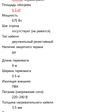
Площадь обогрева
4.5 м²
Мощность
675 Вт
Шаг отреза
отсутствует (не режется)
Тип кабеля
двухжильный резистивный
Наличие защитного экрана
да
Длина термомата
9 м
Ширина термомата
0.5 м
Изоляция внешняя
ПВХ
Питание (напряжение сети)
220~240 В
Толщина нагревательного кабеля
3.5 мм