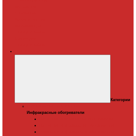
Терморегуляторы
для систем
снеготаяния
Дополнительные
материалы для
греющего кабеля
Крепеж для
греющего кабеля
Обогреватели
Категории
Инфракрасные обогреватели
Инфракрасные обогреватели
Настенные инфракрасные обогреватели
Напольные инфракрасные обогреватели
Подвесные инфракрансые обогреватели