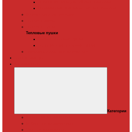
Терморегуляторы для ИК-обогревателей
Керамические инфракрасные обогреватели
Конвекторы электрические
Тепловые завесы
Тепловые пушки
Тепловые пушки
Газовые тепловые пушки
Электрические тепловые пушки
Терморегуляторы для конвекторов
Теплый плинтус
Кондиционеры
Категории
Канальные кондиционеры
Мобильные кондиционеры
Оконные кодиционеры