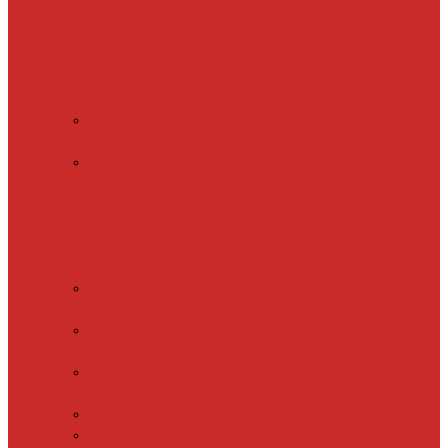
Обогрев пола
(теплый пол)
Обогрев ступеней и
площадок
Обогрев
теплиц и грунта
CALEO
CABLE 10W
CALEO
CABLE 15W
Обогрев труб
водопровода
Резистивный
греющий кабель
Electrolux
EACO 2-30
Gulfstream
ROOF
Gulfstream
SNOW
Miro 30
SHTEIN HC 10