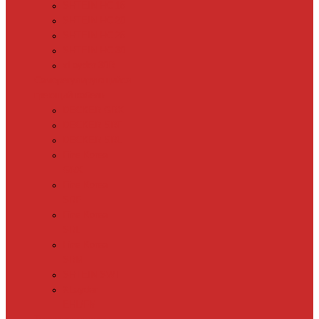
SHTEIN HC 15
SHTEIN HC 20
SHTEIN HC 25
SHTEIN HC 30
xLayder 30R
Саморегулирующийся
греющий кабель
DECKER GRX
DECKER SRF
DECKER SRL
Fine Korea
GRX
Fine Korea
SRF
Fine Korea
SRL
Fine Korea
SRM
SHTEIN SWT
XLayder
EHL/FM