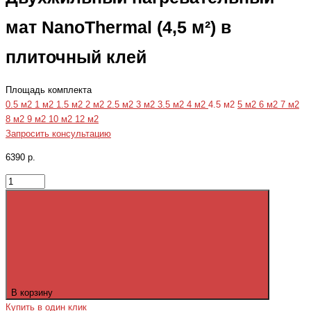
мат NanoThermal (4,5 м²) в
плиточный клей
Площадь комплекта
0.5 м2
1 м2
1.5 м2
2 м2
2.5 м2
3 м2
3.5 м2
4 м2
4.5 м2
5 м2
6 м2
7 м2
8 м2
9 м2
10 м2
12 м2
Запросить консультацию
6390 р.
В корзину
Купить в один клик