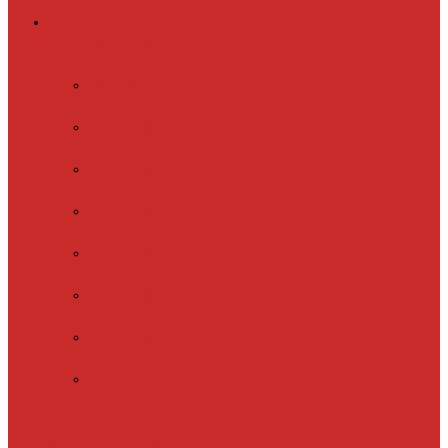
Греющий кабель
Готовые комплекты
для обогрева
Electrolux
EFGPC 2-18
xLayder Pipe
EHL-16
xLayder Pipe
EHL-16CR
xLayder Pipe
EHL-30
xLayder Pipe
EHL-30CR
xLayder Pipe
EHL16-2CT
xLayder Pipe
FM-50CR
xLayder Street
Обогрев внутри
трубы
Обогрев
кровли и водостоков