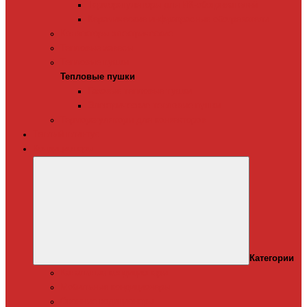
Терморегуляторы для ИК-обогревателей
Керамические инфракрасные обогреватели
Конвекторы электрические
Тепловые завесы
Тепловые пушки
Тепловые пушки
Газовые тепловые пушки
Электрические тепловые пушки
Терморегуляторы для конвекторов
Теплый плинтус
Кондиционеры
Категории
Канальные кондиционеры
Мобильные кондиционеры
Оконные кодиционеры