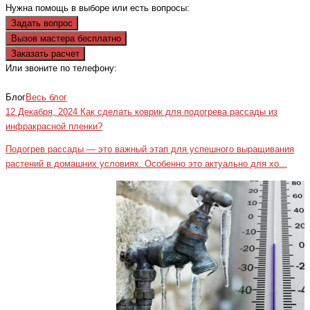
Нужна помощь в выборе или есть вопросы:
Задать вопрос
Вызов мастера бесплатно
Заказать расчет
Или звоните по телефону:
+7(473)229-23-00
Блог
Весь блог
12 Декабря, 2024
Как сделать коврик для подогрева рассады из
инфракрасной пленки?
Подогрев рассады — это важный этап для успешного выращивания
растений в домашних условиях. Особенно это актуально для хо...