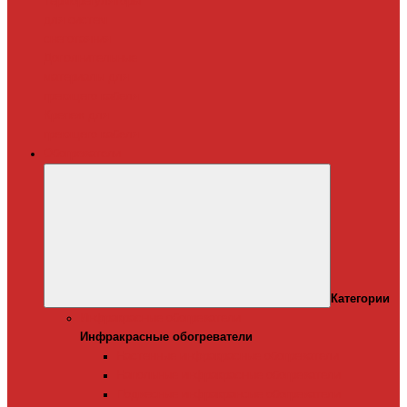
Терморегуляторы
для систем
снеготаяния
Дополнительные
материалы для
греющего кабеля
Крепеж для
греющего кабеля
Обогреватели
Категории
Инфракрасные обогреватели
Инфракрасные обогреватели
Настенные инфракрасные обогреватели
Напольные инфракрасные обогреватели
Подвесные инфракрансые обогреватели