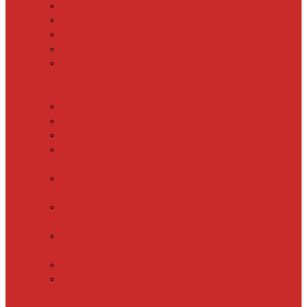
SHTEIN HC 15
SHTEIN HC 20
SHTEIN HC 25
SHTEIN HC 30
xLayder 30R
Саморегулирующийся
греющий кабель
DECKER GRX
DECKER SRF
DECKER SRL
Fine Korea
GRX
Fine Korea
SRF
Fine Korea
SRL
Fine Korea
SRM
SHTEIN SWT
XLayder
EHL/FM