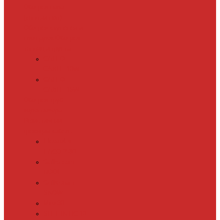
Обогрев пола
(теплый пол)
Обогрев ступеней и
площадок
Обогрев
теплиц и грунта
CALEO
CABLE 10W
CALEO
CABLE 15W
Обогрев труб
водопровода
Резистивный
греющий кабель
Electrolux
EACO 2-30
Gulfstream
ROOF
Gulfstream
SNOW
Miro 30
SHTEIN HC 10