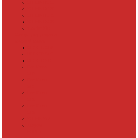
SHTEIN HC 15
SHTEIN HC 20
SHTEIN HC 25
SHTEIN HC 30
xLayder 30R
Саморегулирующийся
греющий кабель
DECKER GRX
DECKER SRF
DECKER SRL
Fine Korea
GRX
Fine Korea
SRF
Fine Korea
SRL
Fine Korea
SRM
SHTEIN SWT
XLayder
EHL/FM