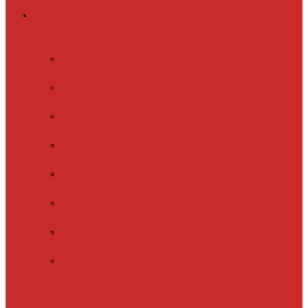
Греющий кабель
Готовые комплекты
для обогрева
Electrolux
EFGPC 2-18
xLayder Pipe
EHL-16
xLayder Pipe
EHL-16CR
xLayder Pipe
EHL-30
xLayder Pipe
EHL-30CR
xLayder Pipe
EHL16-2CT
xLayder Pipe
FM-50CR
xLayder Street
Обогрев внутри
трубы
Обогрев
кровли и водостоков