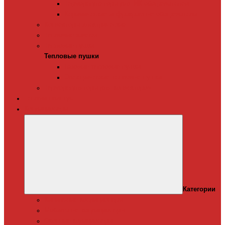
Терморегуляторы для ИК-обогревателей
Керамические инфракрасные обогреватели
Конвекторы электрические
Тепловые завесы
Тепловые пушки
Тепловые пушки
Газовые тепловые пушки
Электрические тепловые пушки
Терморегуляторы для конвекторов
Теплый плинтус
Кондиционеры
Категории
Канальные кондиционеры
Мобильные кондиционеры
Оконные кодиционеры