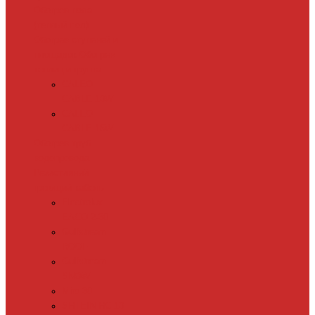
Обогрев пола
(теплый пол)
Обогрев ступеней и
площадок
Обогрев
теплиц и грунта
CALEO
CABLE 10W
CALEO
CABLE 15W
Обогрев труб
водопровода
Резистивный
греющий кабель
Electrolux
EACO 2-30
Gulfstream
ROOF
Gulfstream
SNOW
Miro 30
SHTEIN HC 10