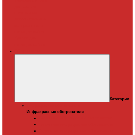
Терморегуляторы
для систем
снеготаяния
Дополнительные
материалы для
греющего кабеля
Крепеж для
греющего кабеля
Обогреватели
Категории
Инфракрасные обогреватели
Инфракрасные обогреватели
Настенные инфракрасные обогреватели
Напольные инфракрасные обогреватели
Подвесные инфракрансые обогреватели