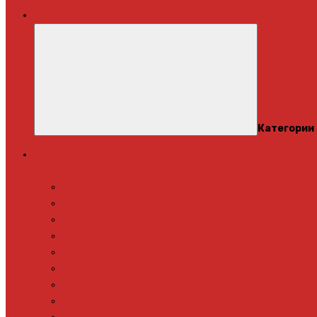
Меню
Категории
Теплый пол
Электрический теплый пол
Теплая стена
Под плитку
Под ламинат
Под линолеум
Под паркет
Под ковролин
Терморегуляторы
Нагревательный мат