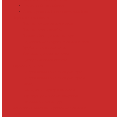
Кабель для теплого пола
Пленочный теплый пол
Фольгированный нагревательный мат
Водяной теплый пол
Коллектор для теплого пола
Коллекторные шкафы
Кронштейны для коллектора
Подложка для водяного теплого пола
Трубы для теплого пола
Фитинги для коллекторов
Циркуляционные насосы
Терморегуляторы
Встраиваемые терморегуляторы
Встраиваемые терморегуляторы в
рамку
Накладные терморегуляторы
Терморегуляторы на DIN-рейку
Датчики температуры
Дополнительные материалы для теплого
пола