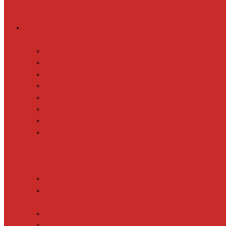
Греющий кабель
Готовые комплекты для обогрева
Electrolux EFGPC 2-18
xLayder Pipe EHL-16
xLayder Pipe EHL-16CR
xLayder Pipe EHL-30
xLayder Pipe EHL-30CR
xLayder Pipe EHL16-2CT
xLayder Pipe FM-50CR
xLayder Street
Обогрев внутри трубы
Обогрев кровли и водостоков
Обогрев пола (теплый пол)
Обогрев ступеней и площадок
Обогрев теплиц и грунта
CALEO CABLE 10W
CALEO CABLE 15W
Обогрев труб водопровода
Резистивный греющий кабель
Electrolux EACO 2-30
Gulfstream ROOF