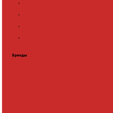
Адаптеры для встраиваемых
терморегуляторов
Монтажные комплекты для пленочного
теплого пола
Перфорированная лента для монтажа
теплого пола
Подложка для инфракрасного
пленочного теплого пола
Теплая стена
Бренды