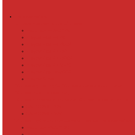
Греющий кабель
Готовые комплекты для обогрева
Electrolux EFGPC 2-18
xLayder Pipe EHL-16
xLayder Pipe EHL-16CR
xLayder Pipe EHL-30
xLayder Pipe EHL-30CR
xLayder Pipe EHL16-2CT
xLayder Pipe FM-50CR
xLayder Street
Обогрев внутри трубы
Обогрев кровли и водостоков
Обогрев пола (теплый пол)
Обогрев ступеней и площадок
Обогрев теплиц и грунта
CALEO CABLE 10W
CALEO CABLE 15W
Обогрев труб водопровода
Резистивный греющий кабель
Electrolux EACO 2-30
Gulfstream ROOF