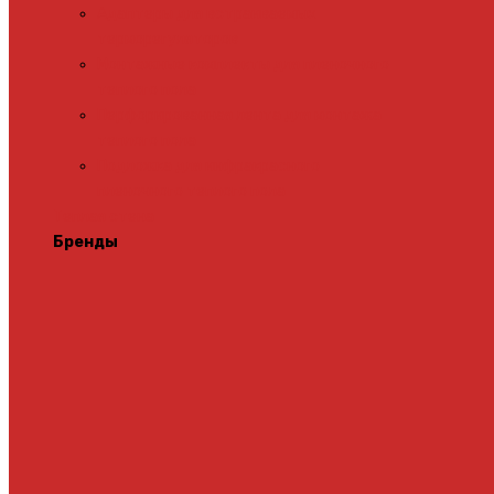
Адаптеры для встраиваемых
терморегуляторов
Монтажные комплекты для пленочного
теплого пола
Перфорированная лента для монтажа
теплого пола
Подложка для инфракрасного
пленочного теплого пола
Теплая стена
Бренды