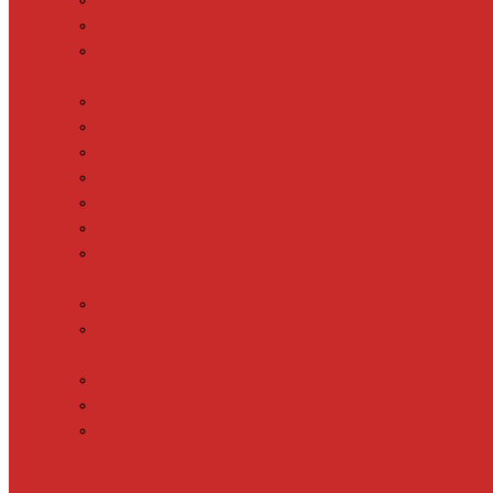
Кабель для теплого пола
Пленочный теплый пол
Фольгированный нагревательный мат
Водяной теплый пол
Коллектор для теплого пола
Коллекторные шкафы
Кронштейны для коллектора
Подложка для водяного теплого пола
Трубы для теплого пола
Фитинги для коллекторов
Циркуляционные насосы
Терморегуляторы
Встраиваемые терморегуляторы
Встраиваемые терморегуляторы в
рамку
Накладные терморегуляторы
Терморегуляторы на DIN-рейку
Датчики температуры
Дополнительные материалы для теплого
пола