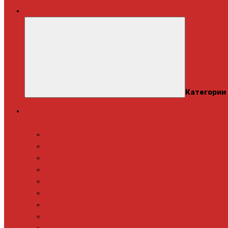
Меню
Категории
Теплый пол
Электрический теплый пол
Теплая стена
Под плитку
Под ламинат
Под линолеум
Под паркет
Под ковролин
Терморегуляторы
Нагревательный мат