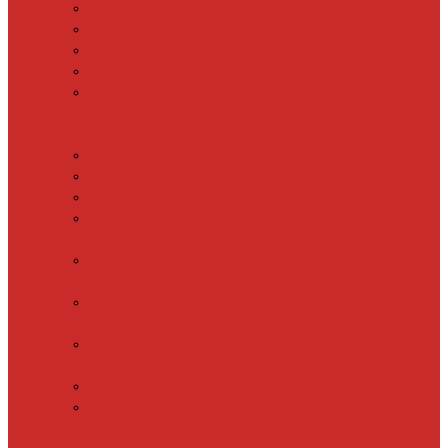
SHTEIN HC 15
SHTEIN HC 20
SHTEIN HC 25
SHTEIN HC 30
xLayder 30R
Саморегулирующийся
греющий кабель
DECKER GRX
DECKER SRF
DECKER SRL
Fine Korea
GRX
Fine Korea
SRF
Fine Korea
SRL
Fine Korea
SRM
SHTEIN SWT
XLayder
EHL/FM