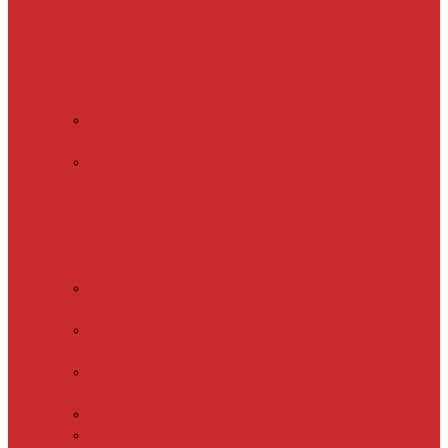
Обогрев пола
(теплый пол)
Обогрев ступеней и
площадок
Обогрев
теплиц и грунта
CALEO
CABLE 10W
CALEO
CABLE 15W
Обогрев труб
водопровода
Резистивный
греющий кабель
Electrolux
EACO 2-30
Gulfstream
ROOF
Gulfstream
SNOW
Miro 30
SHTEIN HC 10