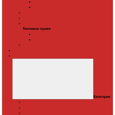
Терморегуляторы для ИК-обогревателей
Керамические инфракрасные обогреватели
Конвекторы электрические
Тепловые завесы
Тепловые пушки
Тепловые пушки
Газовые тепловые пушки
Электрические тепловые пушки
Терморегуляторы для конвекторов
Теплый плинтус
Кондиционеры
Категории
Канальные кондиционеры
Мобильные кондиционеры
Оконные кодиционеры