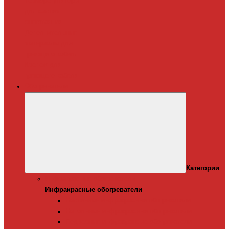
Терморегуляторы
для систем
снеготаяния
Дополнительные
материалы для
греющего кабеля
Крепеж для
греющего кабеля
Обогреватели
Категории
Инфракрасные обогреватели
Инфракрасные обогреватели
Настенные инфракрасные обогреватели
Напольные инфракрасные обогреватели
Подвесные инфракрансые обогреватели