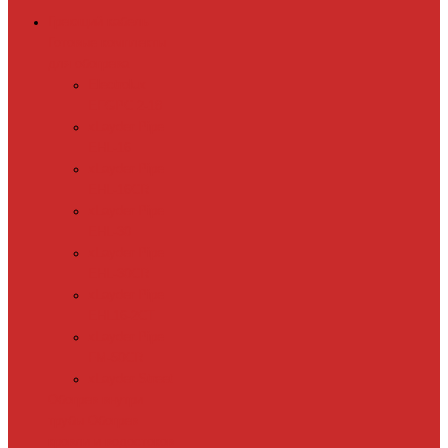
Греющий кабель
Готовые комплекты
для обогрева
Electrolux
EFGPC 2-18
xLayder Pipe
EHL-16
xLayder Pipe
EHL-16CR
xLayder Pipe
EHL-30
xLayder Pipe
EHL-30CR
xLayder Pipe
EHL16-2CT
xLayder Pipe
FM-50CR
xLayder Street
Обогрев внутри
трубы
Обогрев
кровли и водостоков