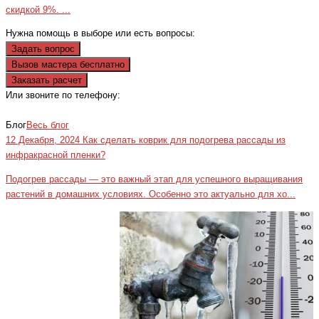
скидкой 9%. ...
Нужна помощь в выборе или есть вопросы:
Задать вопрос
Вызов мастера бесплатно
Заказать расчет
Или звоните по телефону:
+7(473)229-23-00
Блог
Весь блог
12 Декабря, 2024
Как сделать коврик для подогрева рассады из
инфракрасной пленки?
Подогрев рассады — это важный этап для успешного выращивания
растений в домашних условиях. Особенно это актуально для хо...