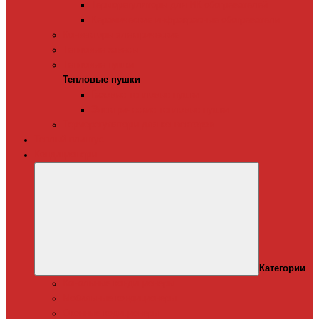
Терморегуляторы для ИК-обогревателей
Керамические инфракрасные обогреватели
Конвекторы электрические
Тепловые завесы
Тепловые пушки
Тепловые пушки
Газовые тепловые пушки
Электрические тепловые пушки
Терморегуляторы для конвекторов
Теплый плинтус
Кондиционеры
Категории
Канальные кондиционеры
Мобильные кондиционеры
Оконные кодиционеры