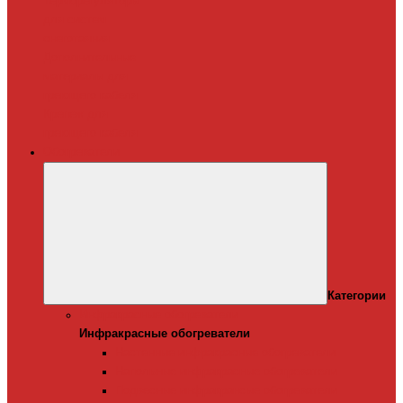
Терморегуляторы
для систем
снеготаяния
Дополнительные
материалы для
греющего кабеля
Крепеж для
греющего кабеля
Обогреватели
Категории
Инфракрасные обогреватели
Инфракрасные обогреватели
Настенные инфракрасные обогреватели
Напольные инфракрасные обогреватели
Подвесные инфракрансые обогреватели