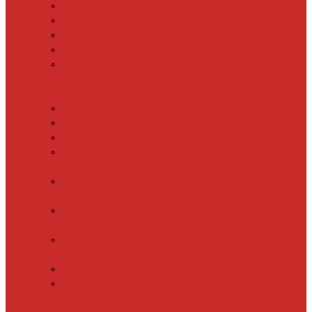
SHTEIN HC 15
SHTEIN HC 20
SHTEIN HC 25
SHTEIN HC 30
xLayder 30R
Саморегулирующийся
греющий кабель
DECKER GRX
DECKER SRF
DECKER SRL
Fine Korea
GRX
Fine Korea
SRF
Fine Korea
SRL
Fine Korea
SRM
SHTEIN SWT
XLayder
EHL/FM