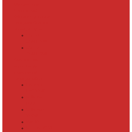
Обогрев пола
(теплый пол)
Обогрев ступеней и
площадок
Обогрев
теплиц и грунта
CALEO
CABLE 10W
CALEO
CABLE 15W
Обогрев труб
водопровода
Резистивный
греющий кабель
Electrolux
EACO 2-30
Gulfstream
ROOF
Gulfstream
SNOW
Miro 30
SHTEIN HC 10