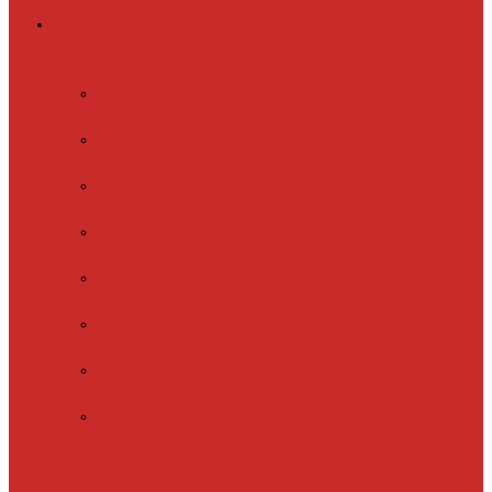
Греющий кабель
Готовые комплекты
для обогрева
Electrolux
EFGPC 2-18
xLayder Pipe
EHL-16
xLayder Pipe
EHL-16CR
xLayder Pipe
EHL-30
xLayder Pipe
EHL-30CR
xLayder Pipe
EHL16-2CT
xLayder Pipe
FM-50CR
xLayder Street
Обогрев внутри
трубы
Обогрев
кровли и водостоков