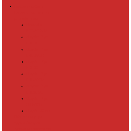
Греющий кабель
Готовые комплекты
для обогрева
Electrolux
EFGPC 2-18
xLayder Pipe
EHL-16
xLayder Pipe
EHL-16CR
xLayder Pipe
EHL-30
xLayder Pipe
EHL-30CR
xLayder Pipe
EHL16-2CT
xLayder Pipe
FM-50CR
xLayder Street
Обогрев внутри
трубы
Обогрев
кровли и водостоков