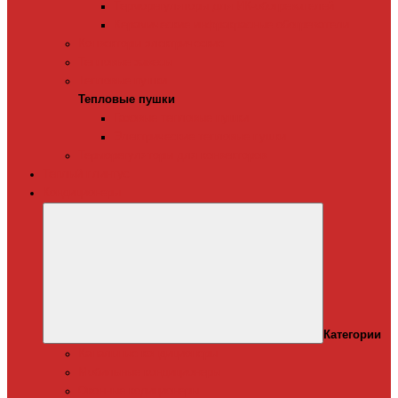
Терморегуляторы для ИК-обогревателей
Керамические инфракрасные обогреватели
Конвекторы электрические
Тепловые завесы
Тепловые пушки
Тепловые пушки
Газовые тепловые пушки
Электрические тепловые пушки
Терморегуляторы для конвекторов
Теплый плинтус
Кондиционеры
Категории
Канальные кондиционеры
Мобильные кондиционеры
Оконные кодиционеры