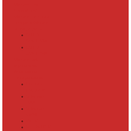
Обогрев пола
(теплый пол)
Обогрев ступеней и
площадок
Обогрев
теплиц и грунта
CALEO
CABLE 10W
CALEO
CABLE 15W
Обогрев труб
водопровода
Резистивный
греющий кабель
Electrolux
EACO 2-30
Gulfstream
ROOF
Gulfstream
SNOW
Miro 30
SHTEIN HC 10