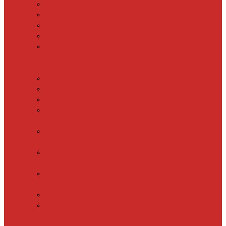
SHTEIN HC 15
SHTEIN HC 20
SHTEIN HC 25
SHTEIN HC 30
xLayder 30R
Саморегулирующийся
греющий кабель
DECKER GRX
DECKER SRF
DECKER SRL
Fine Korea
GRX
Fine Korea
SRF
Fine Korea
SRL
Fine Korea
SRM
SHTEIN SWT
XLayder
EHL/FM