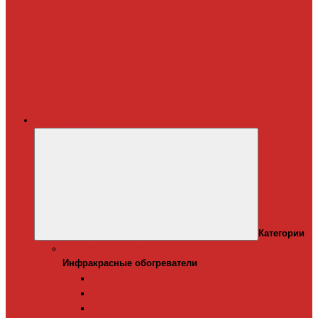
Терморегуляторы
для систем
снеготаяния
Дополнительные
материалы для
греющего кабеля
Крепеж для
греющего кабеля
Обогреватели
Категории
Инфракрасные обогреватели
Инфракрасные обогреватели
Настенные инфракрасные обогреватели
Напольные инфракрасные обогреватели
Подвесные инфракрансые обогреватели