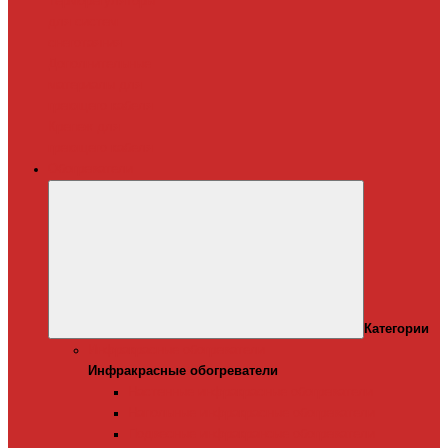
Терморегуляторы
для систем
снеготаяния
Дополнительные
материалы для
греющего кабеля
Крепеж для
греющего кабеля
Обогреватели
Категории
Инфракрасные обогреватели
Инфракрасные обогреватели
Настенные инфракрасные обогреватели
Напольные инфракрасные обогреватели
Подвесные инфракрансые обогреватели