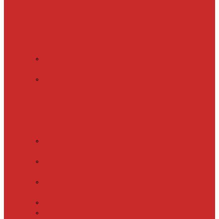
Обогрев пола
(теплый пол)
Обогрев ступеней и
площадок
Обогрев
теплиц и грунта
CALEO
CABLE 10W
CALEO
CABLE 15W
Обогрев труб
водопровода
Резистивный
греющий кабель
Electrolux
EACO 2-30
Gulfstream
ROOF
Gulfstream
SNOW
Miro 30
SHTEIN HC 10