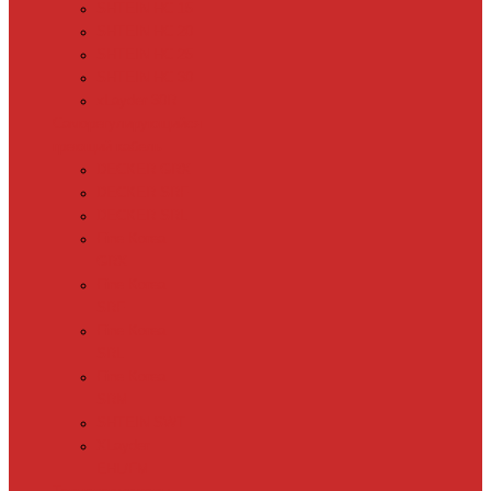
SHTEIN HC 15
SHTEIN HC 20
SHTEIN HC 25
SHTEIN HC 30
xLayder 30R
Саморегулирующийся
греющий кабель
DECKER GRX
DECKER SRF
DECKER SRL
Fine Korea
GRX
Fine Korea
SRF
Fine Korea
SRL
Fine Korea
SRM
SHTEIN SWT
XLayder
EHL/FM