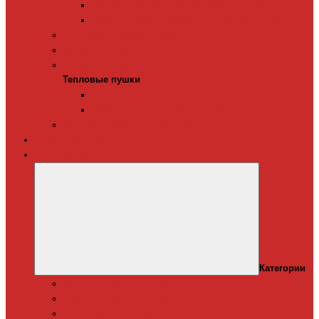
Терморегуляторы для ИК-обогревателей
Керамические инфракрасные обогреватели
Конвекторы электрические
Тепловые завесы
Тепловые пушки
Тепловые пушки
Газовые тепловые пушки
Электрические тепловые пушки
Терморегуляторы для конвекторов
Теплый плинтус
Кондиционеры
Категории
Канальные кондиционеры
Мобильные кондиционеры
Оконные кодиционеры