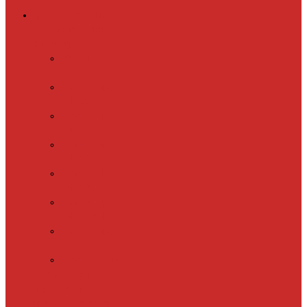
Греющий кабель
Готовые комплекты
для обогрева
Electrolux
EFGPC 2-18
xLayder Pipe
EHL-16
xLayder Pipe
EHL-16CR
xLayder Pipe
EHL-30
xLayder Pipe
EHL-30CR
xLayder Pipe
EHL16-2CT
xLayder Pipe
FM-50CR
xLayder Street
Обогрев внутри
трубы
Обогрев
кровли и водостоков