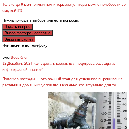
Только до 9 мая тёплый пол и терморегуляторы можно приобрести со
скидкой 9%. ...
Нужна помощь в выборе или есть вопросы:
Задать вопрос
Вызов мастера бесплатно
Заказать расчет
Или звоните по телефону:
+7(473)229-23-00
Блог
Весь блог
12 Декабря, 2024
Как сделать коврик для подогрева рассады из
инфракрасной пленки?
Подогрев рассады — это важный этап для успешного выращивания
растений в домашних условиях. Особенно это актуально для хо...