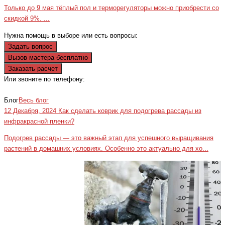
Только до 9 мая тёплый пол и терморегуляторы можно приобрести со
скидкой 9%. ...
Нужна помощь в выборе или есть вопросы:
Задать вопрос
Вызов мастера бесплатно
Заказать расчет
Или звоните по телефону:
+7(473)229-23-00
Блог
Весь блог
12 Декабря, 2024
Как сделать коврик для подогрева рассады из
инфракрасной пленки?
Подогрев рассады — это важный этап для успешного выращивания
растений в домашних условиях. Особенно это актуально для хо...