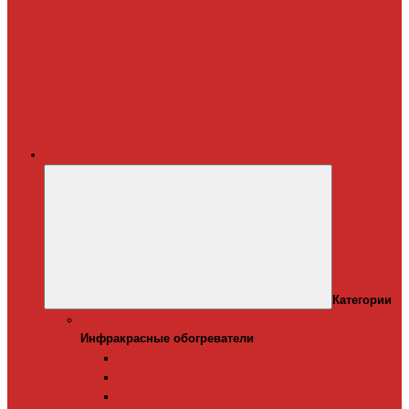
Терморегуляторы
для систем
снеготаяния
Дополнительные
материалы для
греющего кабеля
Крепеж для
греющего кабеля
Обогреватели
Категории
Инфракрасные обогреватели
Инфракрасные обогреватели
Настенные инфракрасные обогреватели
Напольные инфракрасные обогреватели
Подвесные инфракрансые обогреватели