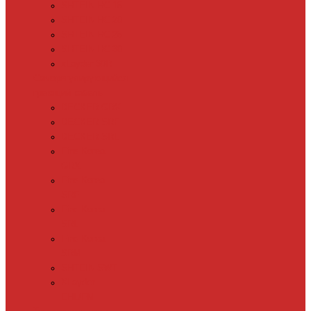
SHTEIN HC 15
SHTEIN HC 20
SHTEIN HC 25
SHTEIN HC 30
xLayder 30R
Саморегулирующийся
греющий кабель
DECKER GRX
DECKER SRF
DECKER SRL
Fine Korea
GRX
Fine Korea
SRF
Fine Korea
SRL
Fine Korea
SRM
SHTEIN SWT
XLayder
EHL/FM