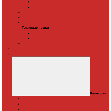
Терморегуляторы для ИК-обогревателей
Керамические инфракрасные обогреватели
Конвекторы электрические
Тепловые завесы
Тепловые пушки
Тепловые пушки
Газовые тепловые пушки
Электрические тепловые пушки
Терморегуляторы для конвекторов
Теплый плинтус
Кондиционеры
Категории
Канальные кондиционеры
Мобильные кондиционеры
Оконные кодиционеры