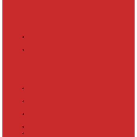
Обогрев пола
(теплый пол)
Обогрев ступеней и
площадок
Обогрев
теплиц и грунта
CALEO
CABLE 10W
CALEO
CABLE 15W
Обогрев труб
водопровода
Резистивный
греющий кабель
Electrolux
EACO 2-30
Gulfstream
ROOF
Gulfstream
SNOW
Miro 30
SHTEIN HC 10