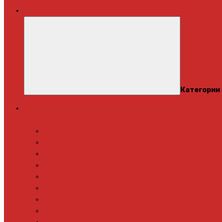
Меню
Категории
Теплый пол
Электрический теплый пол
Теплая стена
Под плитку
Под ламинат
Под линолеум
Под паркет
Под ковролин
Терморегуляторы
Нагревательный мат