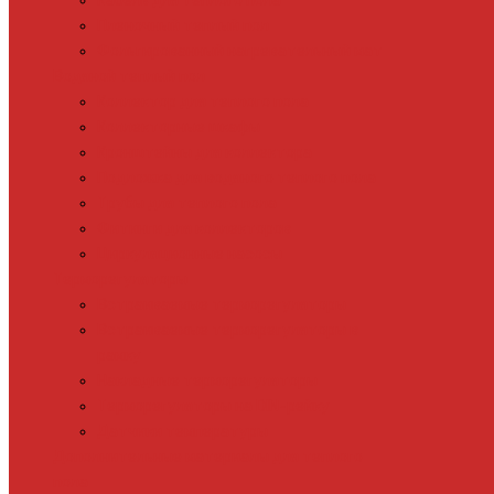
Кабель для теплого пола
Пленочный теплый пол
Фольгированный нагревательный мат
Водяной теплый пол
Коллектор для теплого пола
Коллекторные шкафы
Кронштейны для коллектора
Подложка для водяного теплого пола
Трубы для теплого пола
Фитинги для коллекторов
Циркуляционные насосы
Терморегуляторы
Встраиваемые терморегуляторы
Встраиваемые терморегуляторы в
рамку
Накладные терморегуляторы
Терморегуляторы на DIN-рейку
Датчики температуры
Дополнительные материалы для теплого
пола