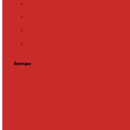
Адаптеры для встраиваемых
терморегуляторов
Монтажные комплекты для пленочного
теплого пола
Перфорированная лента для монтажа
теплого пола
Подложка для инфракрасного
пленочного теплого пола
Теплая стена
Бренды