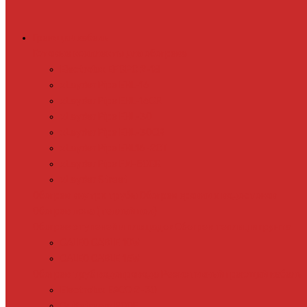
Греющий кабель
Готовые комплекты для обогрева
Electrolux EFGPC 2-18
xLayder Pipe EHL-16
xLayder Pipe EHL-16CR
xLayder Pipe EHL-30
xLayder Pipe EHL-30CR
xLayder Pipe EHL16-2CT
xLayder Pipe FM-50CR
xLayder Street
Обогрев внутри трубы
Обогрев кровли и водостоков
Обогрев пола (теплый пол)
Обогрев ступеней и площадок
Обогрев теплиц и грунта
CALEO CABLE 10W
CALEO CABLE 15W
Обогрев труб водопровода
Резистивный греющий кабель
Electrolux EACO 2-30
Gulfstream ROOF