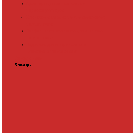
Адаптеры для встраиваемых
терморегуляторов
Монтажные комплекты для пленочного
теплого пола
Перфорированная лента для монтажа
теплого пола
Подложка для инфракрасного
пленочного теплого пола
Теплая стена
Бренды