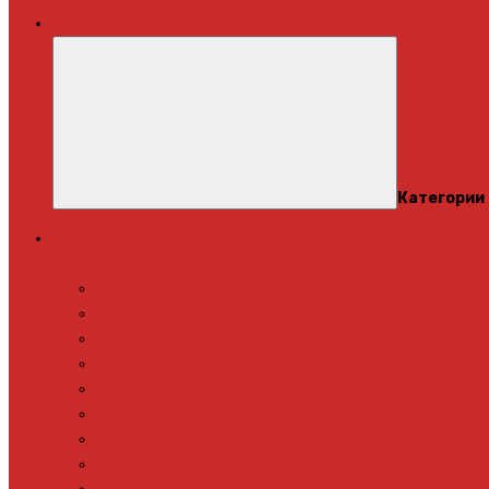
Меню
Категории
Теплый пол
Электрический теплый пол
Теплая стена
Под плитку
Под ламинат
Под линолеум
Под паркет
Под ковролин
Терморегуляторы
Нагревательный мат