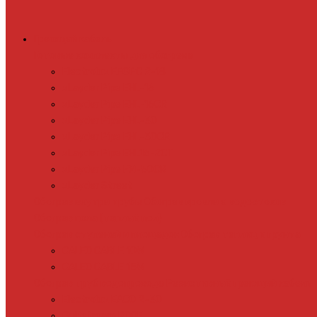
Греющий кабель
Готовые комплекты для обогрева
Electrolux EFGPC 2-18
xLayder Pipe EHL-16
xLayder Pipe EHL-16CR
xLayder Pipe EHL-30
xLayder Pipe EHL-30CR
xLayder Pipe EHL16-2CT
xLayder Pipe FM-50CR
xLayder Street
Обогрев внутри трубы
Обогрев кровли и водостоков
Обогрев пола (теплый пол)
Обогрев ступеней и площадок
Обогрев теплиц и грунта
CALEO CABLE 10W
CALEO CABLE 15W
Обогрев труб водопровода
Резистивный греющий кабель
Electrolux EACO 2-30
Gulfstream ROOF