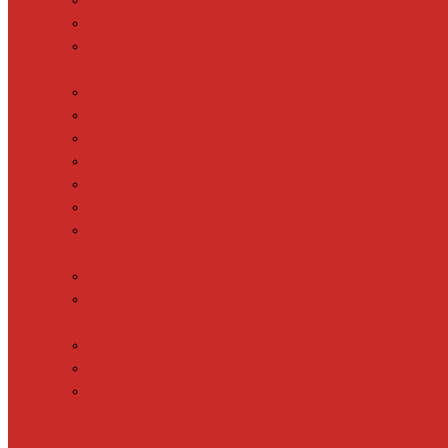
Кабель для теплого пола
Пленочный теплый пол
Фольгированный нагревательный мат
Водяной теплый пол
Коллектор для теплого пола
Коллекторные шкафы
Кронштейны для коллектора
Подложка для водяного теплого пола
Трубы для теплого пола
Фитинги для коллекторов
Циркуляционные насосы
Терморегуляторы
Встраиваемые терморегуляторы
Встраиваемые терморегуляторы в
рамку
Накладные терморегуляторы
Терморегуляторы на DIN-рейку
Датчики температуры
Дополнительные материалы для теплого
пола